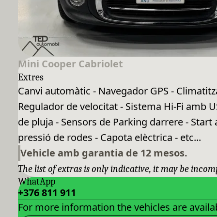
Mini Cooper Cabriolet
Extres
Canvi automàtic - Navegador GPS - Climatitz
Regulador de velocitat - Sistema Hi-Fi amb U
de pluja - Sensors de Parking darrere - Start 
pressió de rodes - Capota elèctrica - etc...
Vehicle amb garantia de 12 mesos.
The list of extras is only indicative, it may be incom
WhatApp
+376 811 911
For more information the vehicles are availab