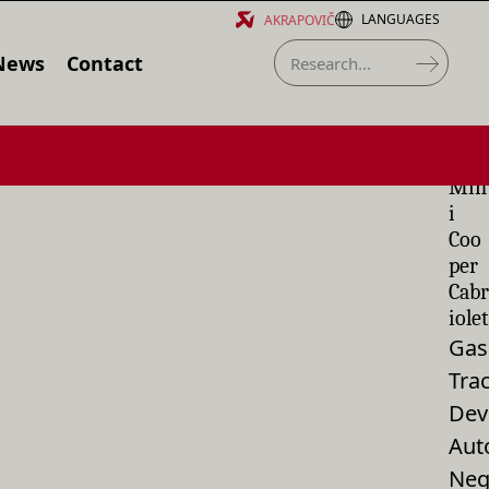
LANGUAGES
AKRAPOVIČ
News
Contact
Min
i
Coo
per
Cabr
iolet
Gas
Tra
Dev
Aut
Neg