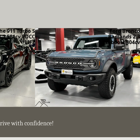
he 911 Turbo S
Ford Bronco
1.2 581cv PDCC
Badlands 2.3
LIFT
Ecoboost 304cv
drive with confidence!