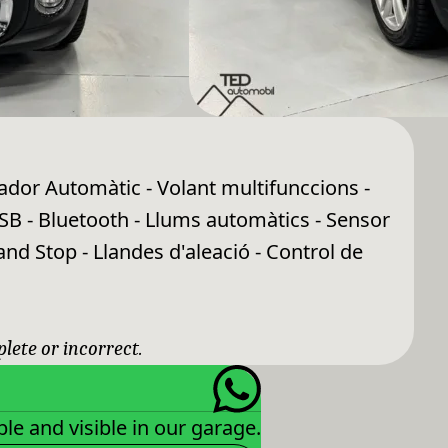
ador Automàtic - Volant multifunccions -
SB - Bluetooth - Llums automàtics - Sensor
and Stop - Llandes d'aleació - Control de
plete or incorrect.
le and visible in our garage.