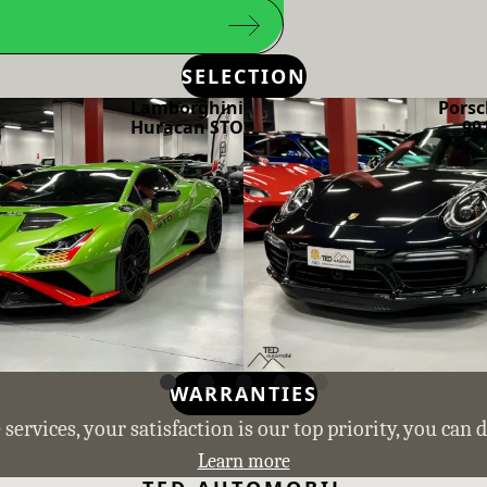
SELECTION
Lamborghini
Porsc
Huracan STO
99
WARRANTIES
services, your satisfaction is our top priority, you can 
Learn more