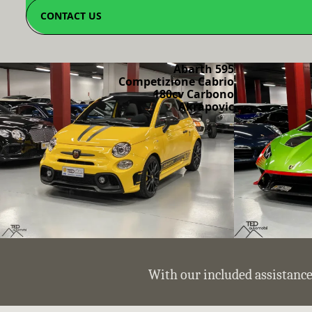
CONTACT US
Abarth 595
Competizione Cabrio
180cv Carbono
Akrapovic
With our included assistance 