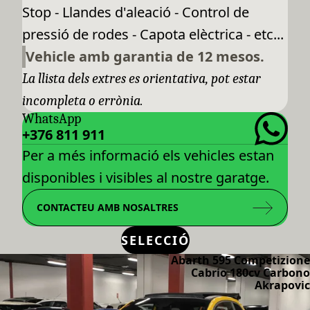
Stop - Llandes d'aleació - Control de
pressió de rodes - Capota elèctrica - etc...
Vehicle amb garantia de 12 mesos.
La llista dels extres es orientativa, pot estar
incompleta o errònia.
WhatsApp
+376 811 911
Per a més informació els vehicles estan
disponibles i visibles al nostre garatge.
CONTACTEU AMB NOSALTRES
SELECCIÓ
Abarth 595 Competizione
Cabrio 180cv Carbono
Akrapovic