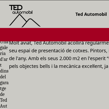
Ted Automobil
Una
Molt aviat, Ted Automobil acollirà regularmen
gale
seu espai de presentació de cotxes. Pintors, i
ria
de l'any. Amb els seus 2.000 m2 en l'esperit 
d'ar
t
pels objectes bells i la mecànica excel·lent, 
dins
del
gara
tge
de
Ted
Aut