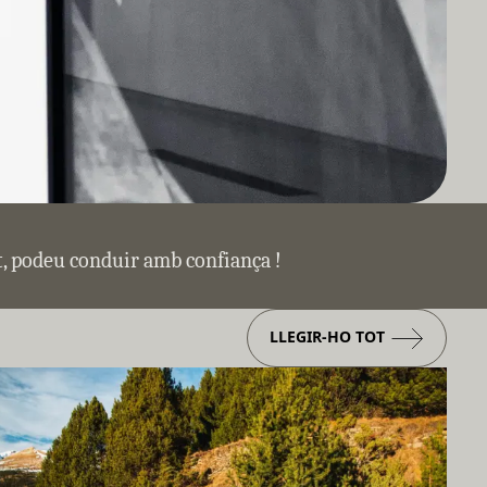
at, podeu conduir amb confiança !
LLEGIR-HO TOT