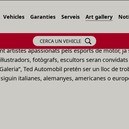
Vehicles
Garanties
Serveis
Art gallery
Notí
CERCA UN VEHICLE
t artistes apassionats pels esports de motor, ja s
l·lustradors, fotògrafs, escultors seran convidats
“Galeria”, Ted Automobil pretén ser un lloc de tro
ja siguin italianes, alemanyes, americanes o europ