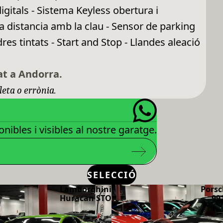
gitals - Sistema Keyless obertura i
 distancia amb la clau - Sensor de parking
es tintats - Start and Stop - Llandes aleació
at a Andorra.
leta o errònia.
nibles i visibles al nostre garatge.
SELECCIÓ
Lamborghini
Porsc
Huracan STO
99