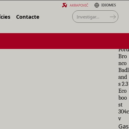
IDIOMES
AKRAPOVIČ
cies
Contacte
Ford
Bro
nco
Badl
and
s 2.3
Eco
boo
st
304c
v
Gas