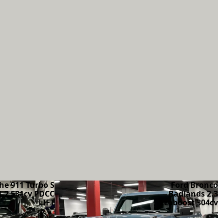
he 911 Turbo S
Ford Bronco
1.2 581cv PDCC
Badlands 2.3
LIFT
Ecoboost 304cv