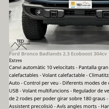
Ford Bronco Badlands 2.3 Ecoboost 304cv
Extres
Canvi automàtic 10 velocitats - Pantalla gran
calefactables - Volant calefactable - Climati
Auto - Control per veu - Diferents modes de 
USB - Volant multifuncions - Regulador de vel
de 2 rodes per poder girar sobre 180 graus - 
Assistent precolisió - Avís angles morts - 