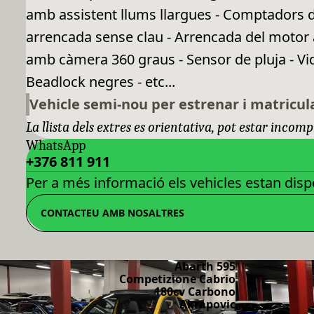
amb assistent llums llargues - Comptadors di
arrencada sense clau - Arrencada del motor a
amb càmera 360 graus - Sensor de pluja - Vidr
Beadlock negres - etc...
Vehicle semi-nou per estrenar i matricul
La llista dels extres es orientativa, pot estar incomp
WhatsApp
+376 811 911
Per a més informació els vehicles estan dispo
CONTACTEU AMB NOSALTRES
Abarth 595
Competizione Cabrio
180cv Carbono
Akrapovic