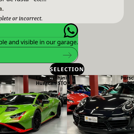
a.
plete or incorrect.
le and visible in our garage.
SELECTION
Lamborghini
Porsc
Huracan STO
99