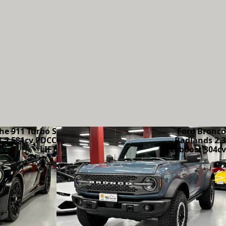
he 911 Turbo S
Ford Bronco
1.2 581cv PDCC
Badlands 2.3
LIFT
Ecoboost 304cv