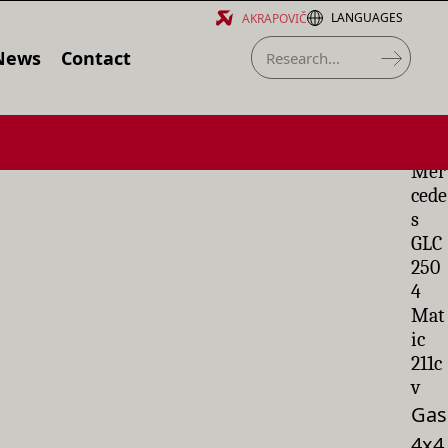
LANGUAGES
AKRAPOVIČ
News
Contact
Mer
cede
s
GLC
250
4
Mat
ic
211c
v
Gas
4x4