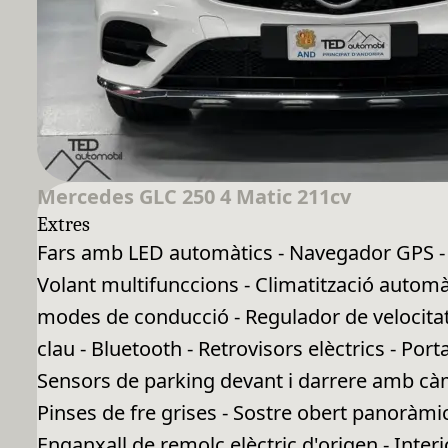
Mercedes GLC 250 4 Matic 211cv
Extres
Fars amb LED automàtics - Navegador GPS - S
Volant multifunccions - Climatització automà
modes de conducció - Regulador de velocitat 
clau - Bluetooth - Retrovisors elèctrics - Port
Sensors de parking devant i darrere amb càme
Pinses de fre grises - Sostre obert panoràmic 
Enganxall de remolc elèctric d'origen - Interio