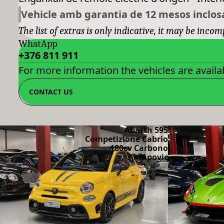
Vehicle amb garantia de 12 mesos inclos
The list of extras is only indicative, it may be incom
WhatApp
+376 811 911
For more information the vehicles are availab
CONTACT US
Abarth 595
Competizione Cabrio
180cv Carbono
Akrapovic