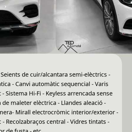
eients de cuir/alcantara semi-elèctrics -
tica - Canvi automàtic sequencial - Varis
- Sistema Hi-Fi - Keyless arrencada sense
a de maleter elèctrica - Llandes aleació -
ra- Mirall electrocròmic interior/exterior -
- Recolzabraços central - Vidres tintats -
r de fusta - etc...