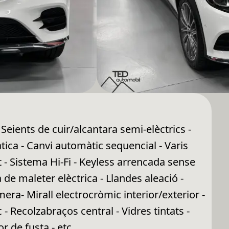
eients de cuir/alcantara semi-elèctrics -
tica - Canvi automàtic sequencial - Varis
- Sistema Hi-Fi - Keyless arrencada sense
a de maleter elèctrica - Llandes aleació -
ra- Mirall electrocròmic interior/exterior -
- Recolzabraços central - Vidres tintats -
r de fusta - etc...