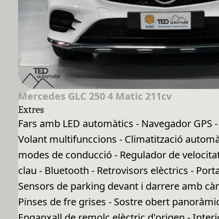
Mercedes GLC 250 4 Matic 211cv
Extres
Fars amb LED automàtics - Navegador GPS - S
Volant multifunccions - Climatització automà
modes de conducció - Regulador de velocitat 
clau - Bluetooth - Retrovisors elèctrics - Port
Sensors de parking devant i darrere amb càme
Pinses de fre grises - Sostre obert panoràmic 
Enganxall de remolc elèctric d'origen - Interio