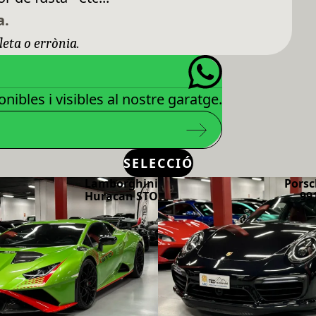
a.
leta o errònia.
nibles i visibles al nostre garatge.
SELECCIÓ
Lamborghini
Porsc
Huracan STO
99