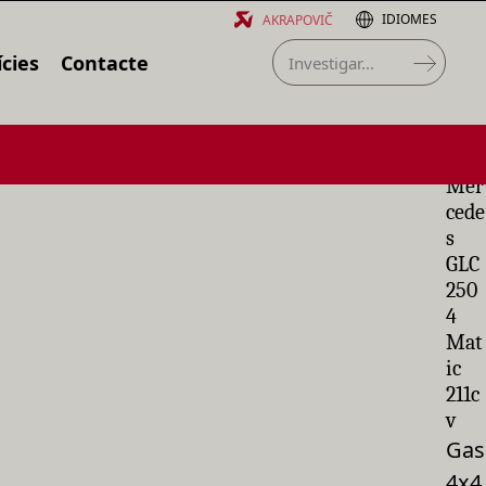
IDIOMES
AKRAPOVIČ
cies
Contacte
Mer
cede
s
GLC
250
4
Mat
ic
211c
v
Gas
4x4