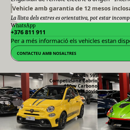
Vehicle amb garantia de 12 mesos inclos
La llista dels extres es orientativa, pot estar incomp
WhatsApp
+376 811 911
Per a més informació els vehicles estan dispo
CONTACTEU AMB NOSALTRES
Abarth 595
Competizione Cabrio
180cv Carbono
Akrapovic