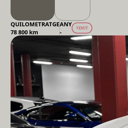
QUILOMETRATGE
ANY
VENUT
78 800 km
-