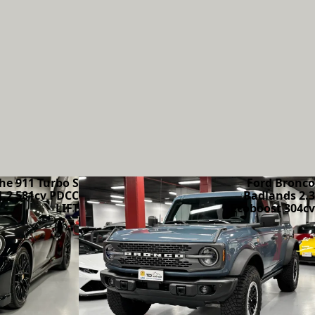
he 911 Turbo S
Ford Bronco
1.2 581cv PDCC
Badlands 2.3
LIFT
Ecoboost 304cv