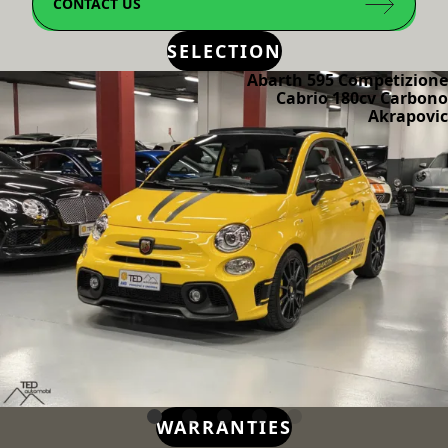
CONTACT US
SELECTION
Abarth 595 Competizione
Cabrio 180cv Carbono
Akrapovic
WARRANTIES