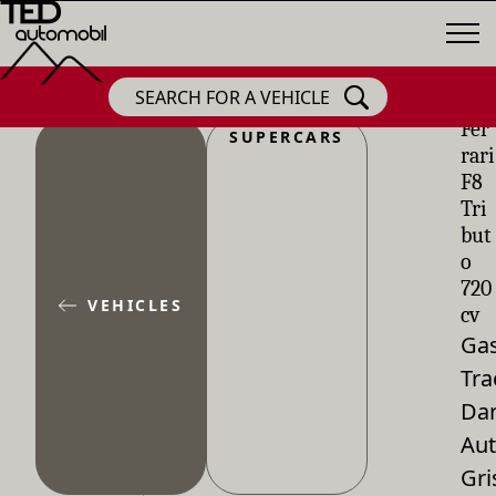
SEARCH FOR A VEHICLE
Fer
SUPERCARS
rari
F8
Tri
but
o
720
VEHICLES
cv
Gas
Tra
Dar
Aut
Gri