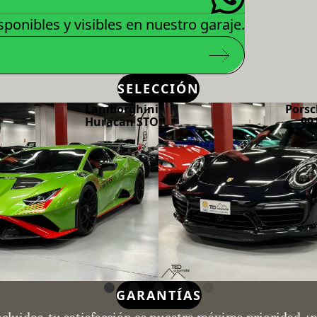
ponibles y visibles en nuestro garaje.
SELECCIÓN
Lamborghini
Porsc
Huracan STO
99
GARANTÍAS