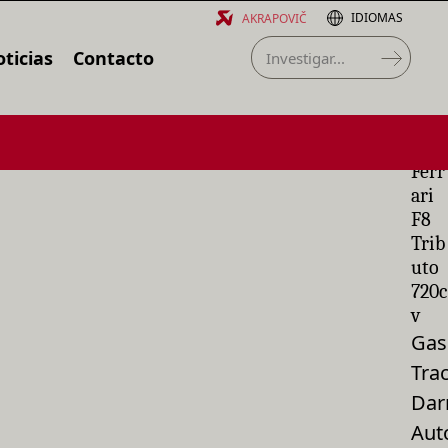
IDIOMAS
AKRAPOVIČ
ticias
Contacto
Ferr
ari
F8
Trib
uto
720c
v
Gas
Tra
Dar
Aut