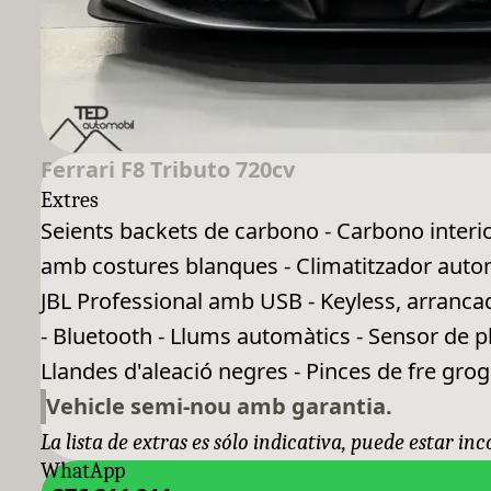
Ferrari F8 Tributo 720cv
Extres
Seients backets de carbono - Carbono interio
amb costures blanques - Climatitzador automà
JBL Professional amb USB - Keyless, arranca
- Bluetooth - Llums automàtics - Sensor de pl
Llandes d'aleació negres - Pinces de fre grogue
Vehicle semi-nou amb garantia.
La lista de extras es sólo indicativa, puede estar in
WhatApp