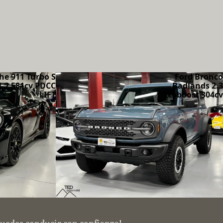
he 911 Turbo S
Ford Bronco
1.2 581cv PDCC
Badlands 2.3
LIFT
Ecoboost 304cv