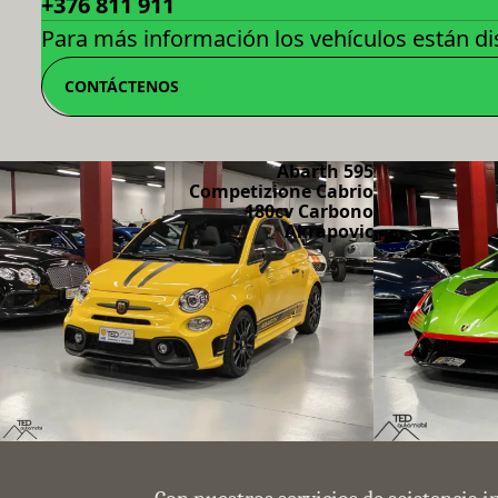
+376 811 911
Para más información los vehículos están dis
CONTÁCTENOS
Abarth 595
Competizione Cabrio
180cv Carbono
Akrapovic