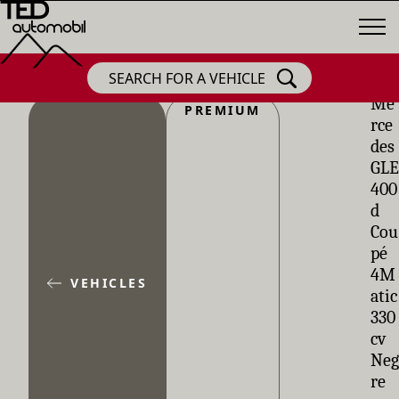
SEARCH FOR A VEHICLE
Me
PREMIUM
rce
des
GLE
400
d
Cou
pé
4M
VEHICLES
atic
330
cv
Neg
re