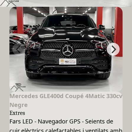
Mercedes GLE400d Coupé 4Matic 330cv
Negre
Extres
Fars LED - Navegador GPS - Seients de
cuir elèctrics calefactables i ventilats amb