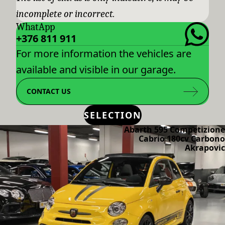
incomplete or incorrect.
WhatApp
+376 811 911
For more information the vehicles are
available and visible in our garage.
CONTACT US
SELECTION
Abarth 595 Competizione
Cabrio 180cv Carbono
Akrapovic