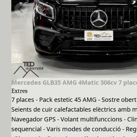
Mercedes GLB35 AMG 4Matic 306cv 7 plac
Extres
7 places - Pack estetic 45 AMG - Sostre ob
Seients de cuir calefactables elèctrics amb 
Navegador GPS - Volant multifunccions - Cli
sequencial - Varis modes de conducció - Regu