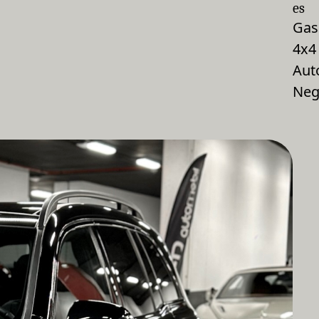
es
Gas
4x4
Aut
Neg