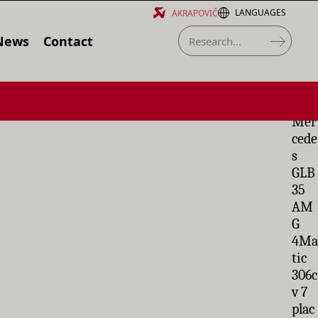
LANGUAGES
AKRAPOVIČ
News
Contact
Mer
cede
s
GLB
35
AM
G
4Ma
tic
306c
v 7
plac