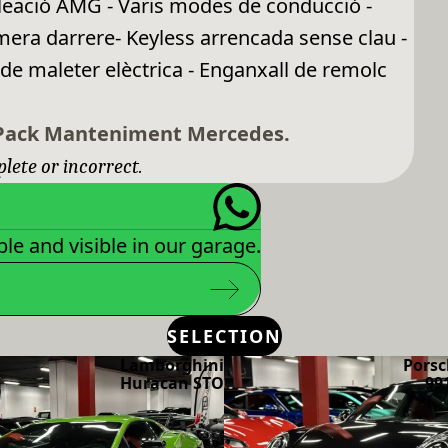
 aleació AMG - Varis modes de conducció -
era darrere- Keyless arrencada sense clau -
a de maleter elèctrica - Enganxall de remolc
i Pack Manteniment Mercedes.
plete or incorrect.
le and visible in our garage.
SELECTION
Lamborghini
Porsc
Huracan STO
99