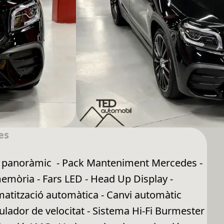
es
ert panoràmic - Pack Manteniment Mercedes -
memòria - Fars LED - Head Up Display -
matització automàtica - Canvi automàtic
lador de velocitat - Sistema Hi-Fi Burmester