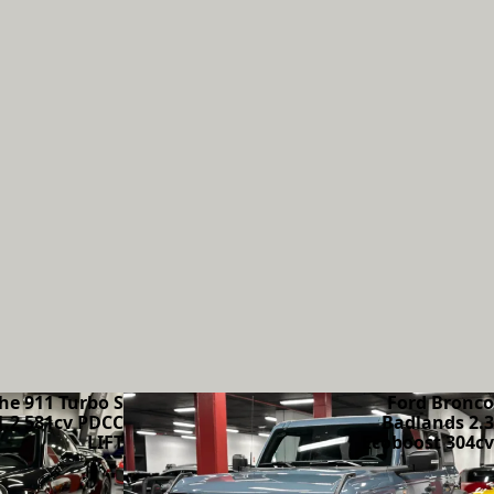
he 911 Turbo S
Ford Bronco
1.2 581cv PDCC
Badlands 2.3
LIFT
Ecoboost 304cv