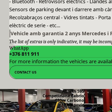
- Bluetooth - Retrovisors elèctrics - Llandes
Sensors de parking devant i darrere amb càm
Recolzabraços central - Vidres tintats - Port
elèctric de serie - etc...
Vehicle amb garantia 2 anys Mercedes 
The list of extras is only indicative, it may be incom
WhatApp
+376 811 911
For more information the vehicles are availab
CONTACT US
Abarth 595
Competizione Cabrio
180cv Carbono
Akrapovic