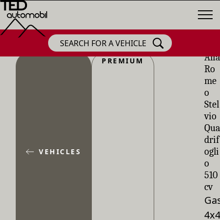
SEARCH FOR A VEHICLE
Alfa
PREMIUM
Ro
me
o
Stel
vio
Qua
drif
ogli
VEHICLES
o
510
cv
Gas
4x