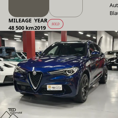
Aut
Bla
MILEAGE
YEAR
SOLD
48 500 km
2019