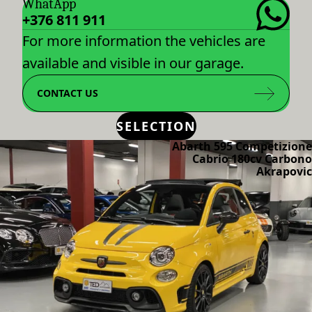
WhatApp
+376 811 911
For more information the vehicles are
available and visible in our garage.
CONTACT US
SELECTION
Abarth 595 Competizione
Cabrio 180cv Carbono
Akrapovic