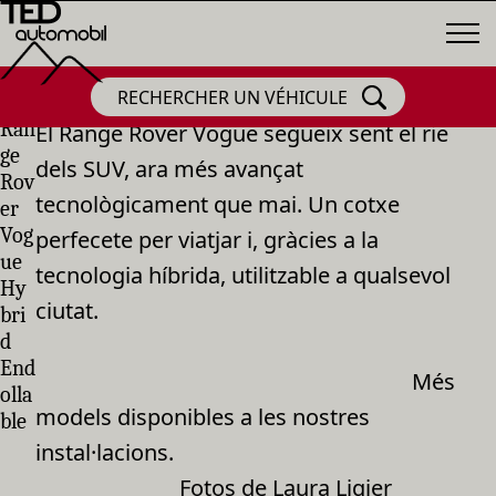
RECHERCHER UN VÉHICULE
Ran
El Range Rover Vogue segueix sent el rie
ge
dels SUV, ara més avançat
Rov
tecnològicament que mai. Un cotxe
er
Vog
perfecete per viatjar i, gràcies a la
ue
tecnologia híbrida, utilitzable a qualsevol
Hy
ciutat.
bri
d
End
Més
olla
models disponibles a les nostres
ble
instal·lacions.
Fotos de Laura Ligier