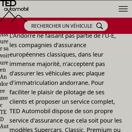
RECHERCHER UN VÉHICULE
Ass
L'Andorre ne faisant pas partie de l'U-E,
ure
les compagnies d'assurance
r sa
européennes classiques, dans leur
voit
ure
immense majorité, n'acceptent pas
en
d'assurer les véhicules avec plaque
An
d'immatriculation andorrane. Pour
dor
re
faciliter le plaisir de pilotage de ses
ave
clients et proposer un service complet,
c
TED Automobil dispose de son propre
TE
D
service d'assurance que cela soit pour les
Aut
modèles Supercars, Classic, Premium ou