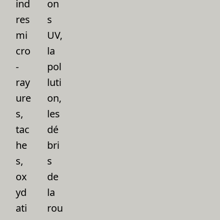
ind
on
res
s
mi
UV,
cro
la
-
pol
ray
luti
ure
on,
s,
les
tac
dé
he
bri
s,
s
ox
de
yd
la
ati
rou