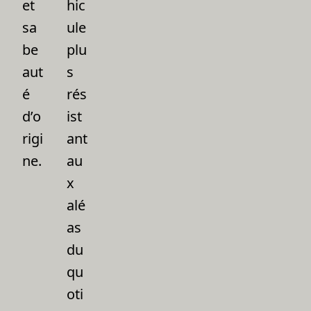
et
hic
sa
ule
be
plu
aut
s
é
rés
d’o
ist
rigi
ant
ne.
au
x
alé
as
du
qu
oti