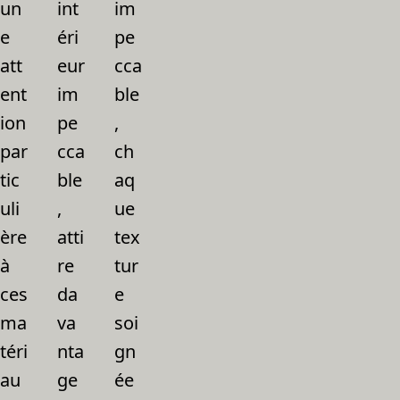
un
int
im
e
éri
pe
att
eur
cca
ent
im
ble
ion
pe
,
par
cca
ch
tic
ble
aq
uli
,
ue
ère
atti
tex
à
re
tur
ces
da
e
ma
va
soi
téri
nta
gn
au
ge
ée