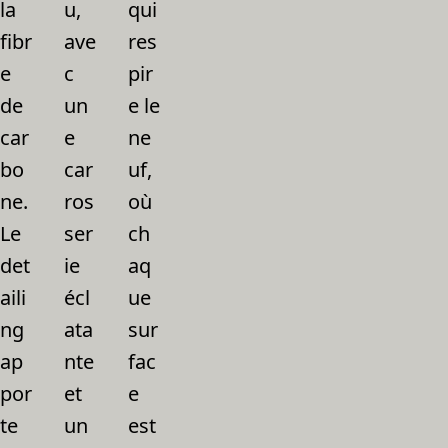
la
u,
qui
fibr
ave
res
e
c
pir
de
un
e le
car
e
ne
bo
car
uf,
ne.
ros
où
Le
ser
ch
det
ie
aq
aili
écl
ue
ng
ata
sur
ap
nte
fac
por
et
e
te
un
est