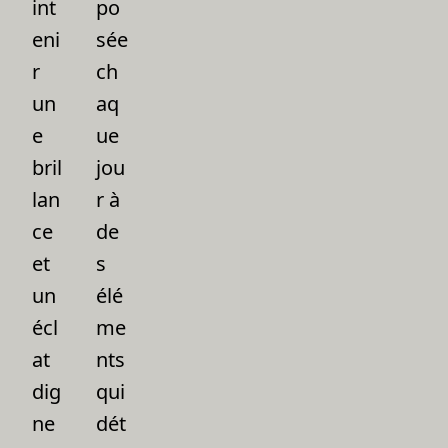
int
po
eni
sée
r
ch
un
aq
e
ue
bril
jou
lan
r à
ce
de
et
s
un
élé
écl
me
at
nts
dig
qui
ne
dét