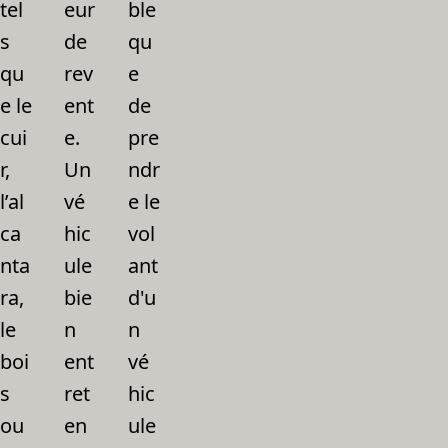
tel
eur
ble
s
de
qu
qu
rev
e
e le
ent
de
cui
e.
pre
r,
Un
ndr
l’al
vé
e le
ca
hic
vol
nta
ule
ant
ra,
bie
d'u
le
n
n
boi
ent
vé
s
ret
hic
ou
en
ule