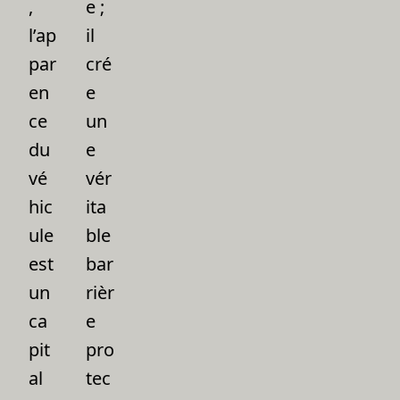
,
e ;
l’ap
il
par
cré
en
e
ce
un
du
e
vé
vér
hic
ita
ule
ble
est
bar
un
rièr
ca
e
pit
pro
al
tec