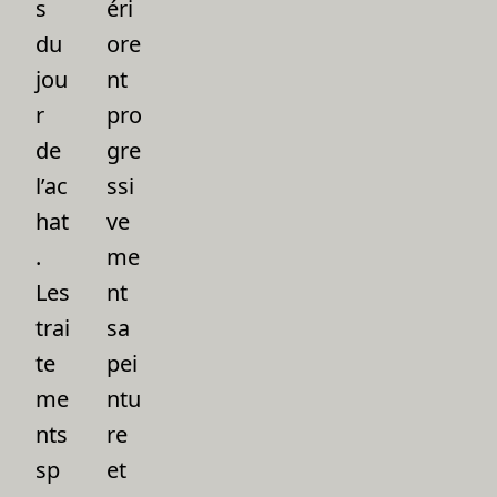
s
éri
du
ore
jou
nt
r
pro
de
gre
l’ac
ssi
hat
ve
.
me
Les
nt
trai
sa
te
pei
me
ntu
nts
re
sp
et