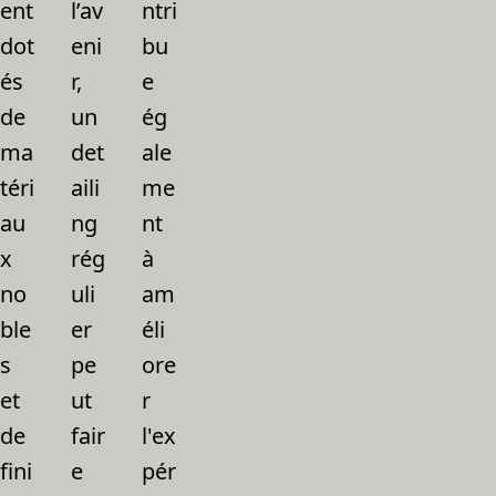
ent
l’av
ntri
dot
eni
bu
és
r,
e
de
un
ég
ma
det
ale
téri
aili
me
au
ng
nt
x
rég
à
no
uli
am
ble
er
éli
s
pe
ore
et
ut
r
de
fair
l'ex
fini
e
pér