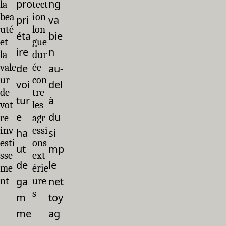
pro
ng
la
tect
bea
ion
pri
va
uté
lon
éta
bie
et
gue
ire
n
la
dur
vale
de
ée
au-
ur
con
voi
del
de
tre
tur
à
vot
les
e
du
re
agr
inv
essi
ha
si
esti
ons
ut
mp
sse
ext
de
le
me
érie
ga
net
nt
ure
s
m
toy
me
ag