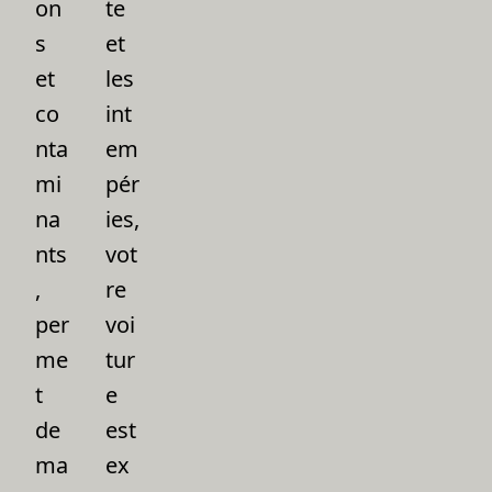
on
te
s
et
et
les
co
int
nta
em
mi
pér
na
ies,
nts
vot
,
re
per
voi
me
tur
t
e
de
est
ma
ex