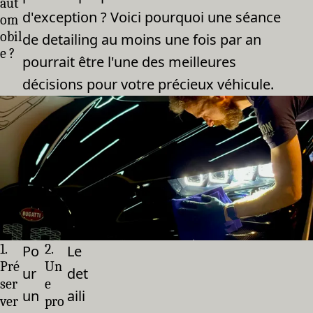
aut
d'exception ? Voici pourquoi une séance
om
obil
de detailing au moins une fois par an
e ?
pourrait être l'une des meilleures
décisions pour votre précieux véhicule.
1.
2.
Po
Le
Pré
Un
ur
det
ser
e
un
aili
ver
pro