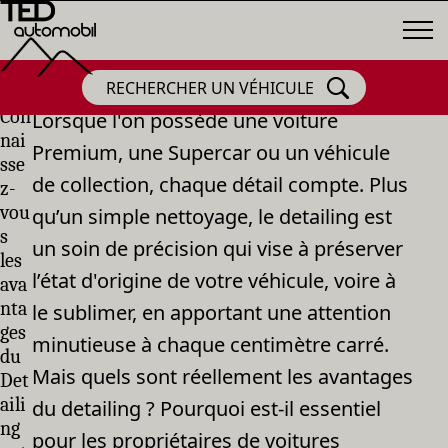
RECHERCHER UN VÉHICULE
Con
Lorsque l'on possède une voiture
nai
Premium, une Supercar ou un véhicule
sse
de collection, chaque détail compte. Plus
z-
vou
qu’un simple nettoyage, le detailing est
s
un soin de précision qui vise à préserver
les
l’état d'origine de votre véhicule, voire à
ava
nta
le sublimer, en apportant une attention
ges
minutieuse à chaque centimètre carré.
du
Mais quels sont réellement les avantages
Det
aili
du detailing ? Pourquoi est-il essentiel
ng
pour les propriétaires de voitures