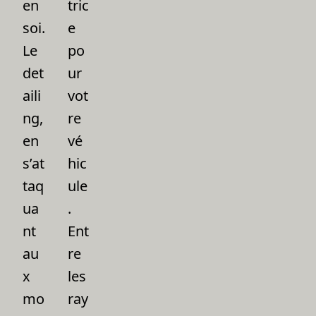
en
tric
soi.
e
Le
po
det
ur
aili
vot
ng,
re
en
vé
s’at
hic
taq
ule
ua
.
nt
Ent
au
re
x
les
mo
ray