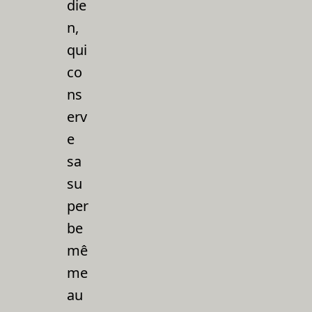
die
n,
qui
co
ns
erv
e
sa
su
per
be
mê
me
au