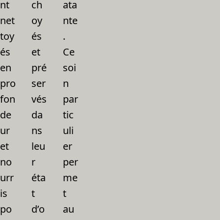
nt
ch
ata
net
oy
nte
toy
és
.
és
et
Ce
en
pré
soi
pro
ser
n
fon
vés
par
de
da
tic
ur
ns
uli
et
leu
er
no
r
per
urr
éta
me
is
t
t
po
d’o
au