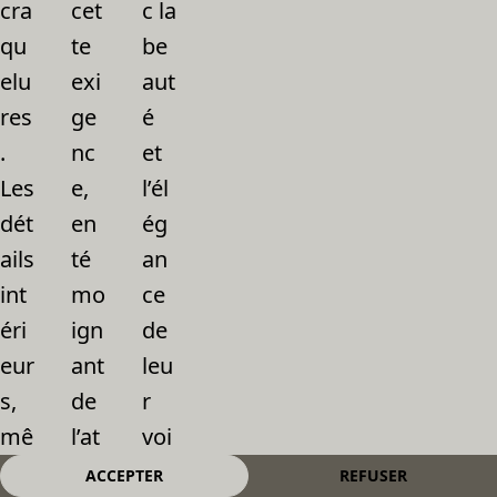
cra
cet
c la
qu
te
be
elu
exi
aut
res
ge
é
.
nc
et
Les
e,
l’él
dét
en
ég
ails
té
an
int
mo
ce
éri
ign
de
eur
ant
leu
s,
de
r
mê
l’at
voi
me
ten
tur
ACCEPTER
REFUSER