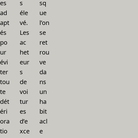
es
s
sq
ad
éle
ue
apt
vé.
l’on
és
Les
se
po
ac
ret
ur
het
rou
évi
eur
ve
ter
s
da
tou
de
ns
te
voi
un
dét
tur
ha
éri
es
bit
ora
d’e
acl
tio
xce
e