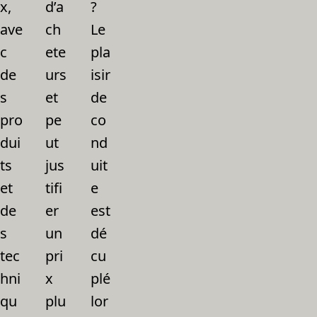
x,
d’a
?
ave
ch
Le
c
ete
pla
de
urs
isir
s
et
de
pro
pe
co
dui
ut
nd
ts
jus
uit
et
tifi
e
de
er
est
s
un
dé
tec
pri
cu
hni
x
plé
qu
plu
lor