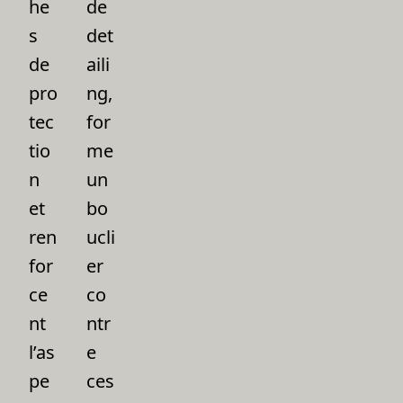
he
de
s
det
de
aili
pro
ng,
tec
for
tio
me
n
un
et
bo
ren
ucli
for
er
ce
co
nt
ntr
l’as
e
pe
ces