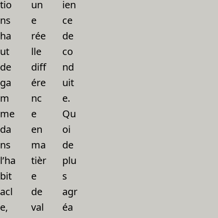
tio
un
ien
ns
e
ce
ha
rée
de
ut
lle
co
de
diff
nd
ga
ére
uit
m
nc
e.
me
e
Qu
da
en
oi
ns
ma
de
l’ha
tièr
plu
bit
e
s
acl
de
agr
e,
val
éa