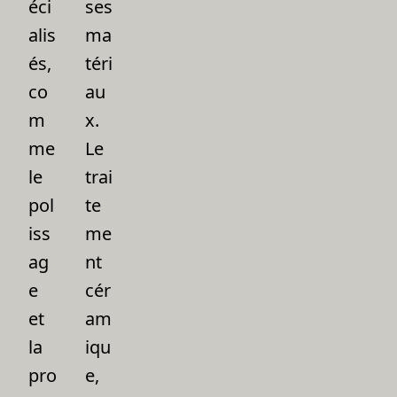
éci
ses
alis
ma
és,
téri
co
au
m
x.
me
Le
le
trai
pol
te
iss
me
ag
nt
e
cér
et
am
la
iqu
pro
e,