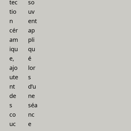
tec
so
tio
uv
n
ent
cér
ap
am
pli
iqu
qu
e,
é
ajo
lor
ute
s
nt
d’u
de
ne
s
séa
co
nc
uc
e