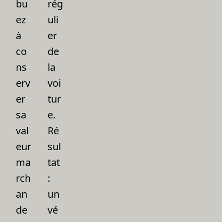
bu
rég
ez
uli
à
er
co
de
ns
la
erv
voi
er
tur
sa
e.
val
Ré
eur
sul
ma
tat
rch
:
an
un
de
vé