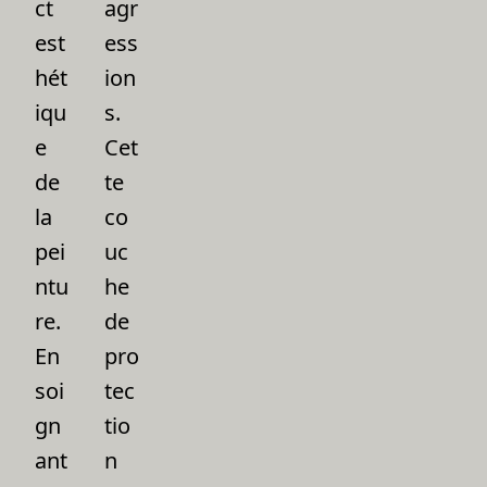
ct
agr
est
ess
hét
ion
iqu
s.
e
Cet
de
te
la
co
pei
uc
ntu
he
re.
de
En
pro
soi
tec
gn
tio
ant
n