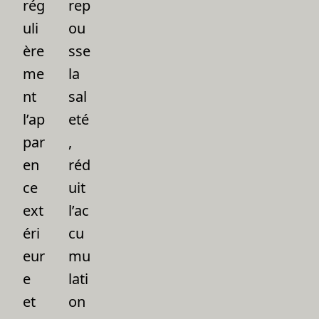
rég
rep
uli
ou
ère
sse
me
la
nt
sal
l’ap
eté
par
,
en
réd
ce
uit
ext
l’ac
éri
cu
eur
mu
e
lati
et
on