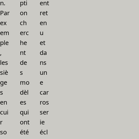
n.
pti
ent
Par
on
ret
ex
ch
en
em
erc
u
ple
he
et
,
nt
da
les
de
ns
siè
s
un
ge
mo
e
s
dèl
car
en
es
ros
cui
qui
ser
r
ont
ie
so
été
écl