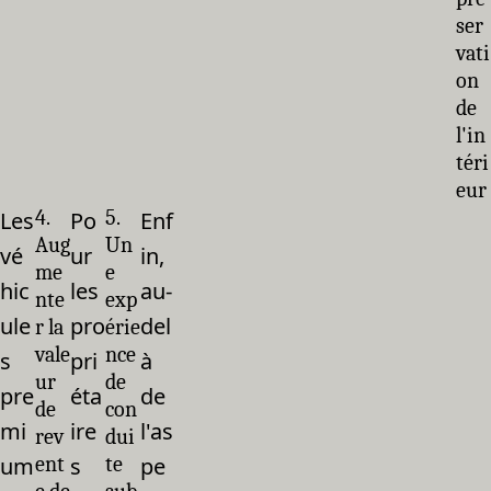
ser
vati
on
de
l'in
téri
eur
4.
5.
Les
Po
Enf
Aug
Un
vé
ur
in,
me
e
hic
les
au-
nte
exp
ule
pro
del
r la
érie
vale
nce
s
pri
à
ur
de
pre
éta
de
de
con
mi
ire
l'as
rev
dui
um
ent
s
te
pe