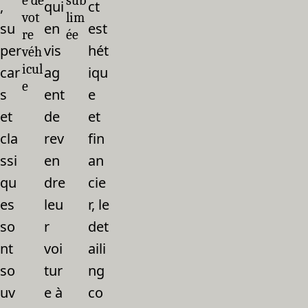
e de
sub
,
qui
ct
vot
lim
su
en
est
re
ée
per
vis
hét
véh
icul
car
ag
iqu
e
s
ent
e
et
de
et
cla
rev
fin
ssi
en
an
qu
dre
cie
es
leu
r, le
so
r
det
nt
voi
aili
so
tur
ng
uv
e à
co