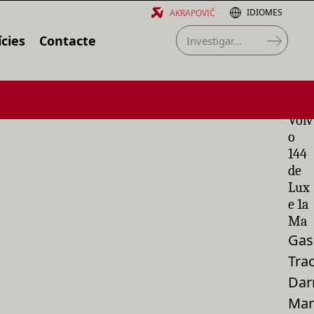
IDIOMES
AKRAPOVIČ
cies
Contacte
Volv
o
144
de
Lux
e 1a
Ma
Gas
Tra
Dar
Man