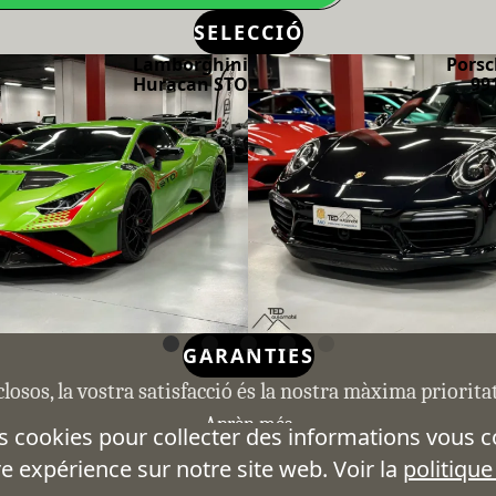
SELECCIÓ
Lamborghini
Porsc
Huracan STO
99
GARANTIES
closos, la vostra satisfacció és la nostra màxima priorit
Aprèn més
s cookies pour collecter des informations vous 
TED AUTOMOBIL
re expérience sur notre site web. Voir la
politique
El teu expert en automoció