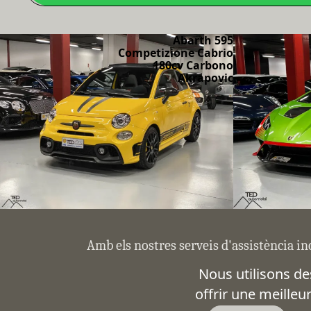
Abarth 595
Competizione Cabrio
180cv Carbono
Akrapovic
Amb els nostres serveis d'assistència in
Nous utilisons de
offrir une meilleu