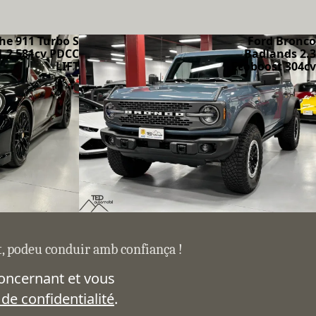
he 911 Turbo S
Ford Bronco
1.2 581cv PDCC
Badlands 2.3
LIFT
Ecoboost 304cv
at, podeu conduir amb confiança !
concernant et vous
 de confidentialité
.
CONTACTE