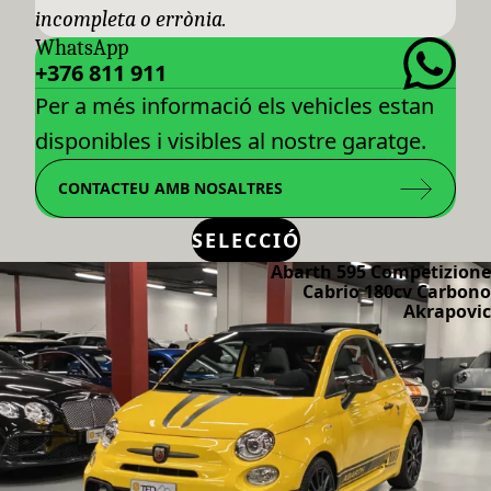
incompleta o errònia.
WhatsApp
+376 811 911
Per a més informació els vehicles estan
disponibles i visibles al nostre garatge.
CONTACTEU AMB NOSALTRES
SELECCIÓ
Abarth 595 Competizione
Cabrio 180cv Carbono
Akrapovic