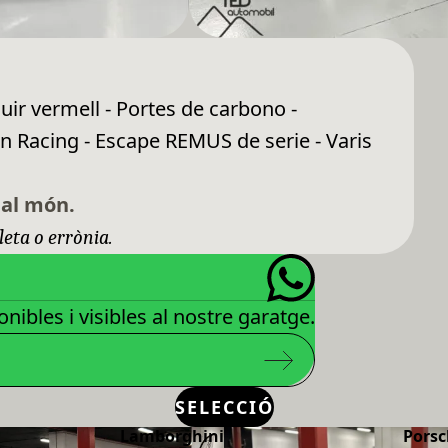
uir vermell - Portes de carbono -
n Racing - Escape REMUS de serie - Varis
 al món.
leta o errònia.
nibles i visibles al nostre garatge.
SELECCIÓ
Lamborghini
Porsc