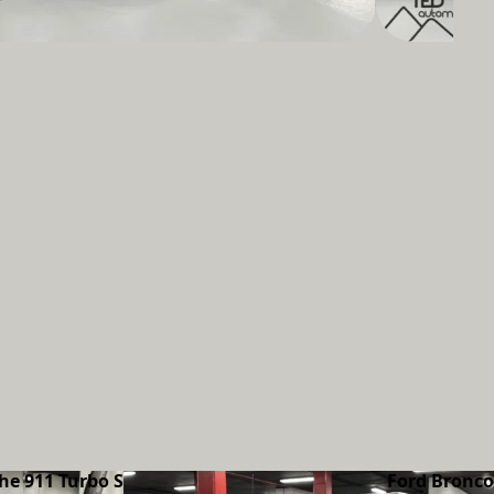
he 911 Turbo S
Ford Bronco