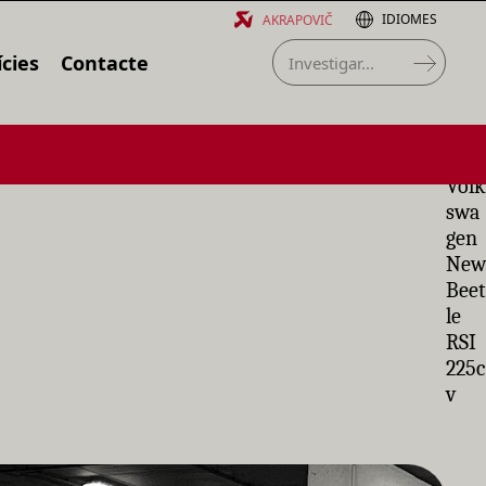
IDIOMES
AKRAPOVIČ
cies
Contacte
Volk
swa
gen
New
Beet
le
RSI
225c
v