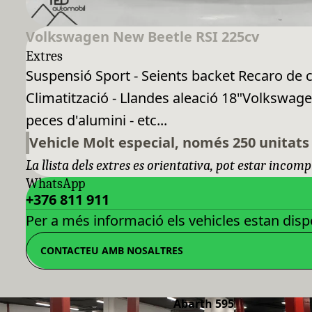
Volkswagen New Beetle RSI 225cv
Extres
Suspensió Sport - Seients backet Recaro de c
Climatització - Llandes aleació 18"Volkswage
peces d'alumini - etc...
Vehicle Molt especial, només 250 unitats
La llista dels extres es orientativa, pot estar incomp
WhatsApp
+376 811 911
Per a més informació els vehicles estan dispo
CONTACTEU AMB NOSALTRES
Abarth 595