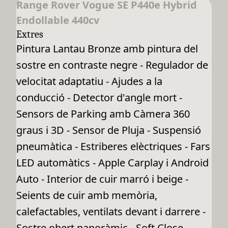
Range Rover Vogue SE P440e Hybrid
Endollable 440cv
Extres
Pintura Lantau Bronze amb pintura del
sostre en contraste negre - Regulador de
velocitat adaptatiu - Ajudes a la
conducció - Detector d'angle mort -
Sensors de Parking amb Càmera 360
graus i 3D - Sensor de Pluja - Suspensió
pneumàtica - Estriberes elèctriques - Fars
LED automàtics - Apple Carplay i Android
Auto - Interior de cuir marró i beige -
Seients de cuir amb memòria,
calefactables, ventilats devant i darrere -
Sostre obert panoràmic - Soft Close -