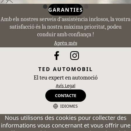
GARANTIES
Amb els nostres serveis d'assistència inclosos, la vostra
satisfacció és la nostra màxima prioritat, podeu
conduir amb confiança !
Aprèn més
TED AUTOMOBIL
El teu expert en automoció
Avís Legal
CONTACTE
IDIOMES
CA - Catalán
Nous utilisons des cookies pour collecter des
informations vous concernant et vous offrir une
ES - Español