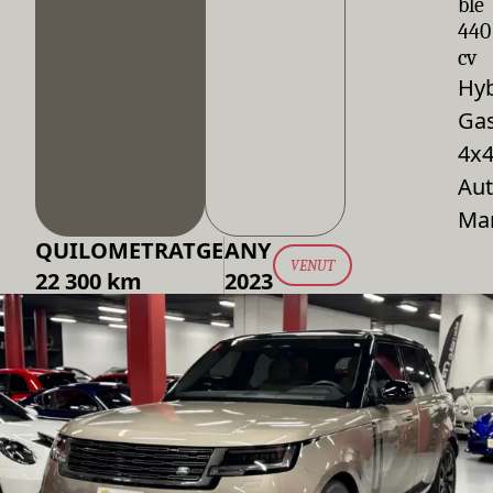
ble
440
cv
Hyb
Gas
4x
Aut
Ma
QUILOMETRATGE
ANY
VENUT
22 300 km
2023