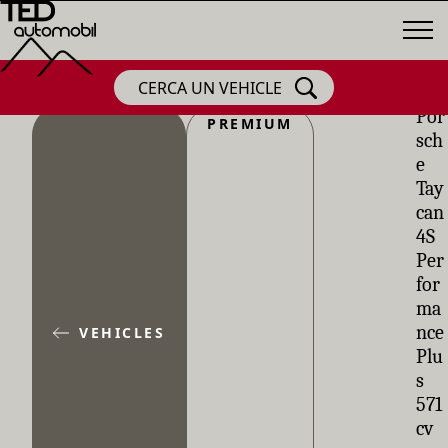
CERCA UN VEHICLE
Por
PREMIUM
sch
e
Tay
can
4S
Per
for
ma
nce
VEHICLES
Plu
s
571
cv