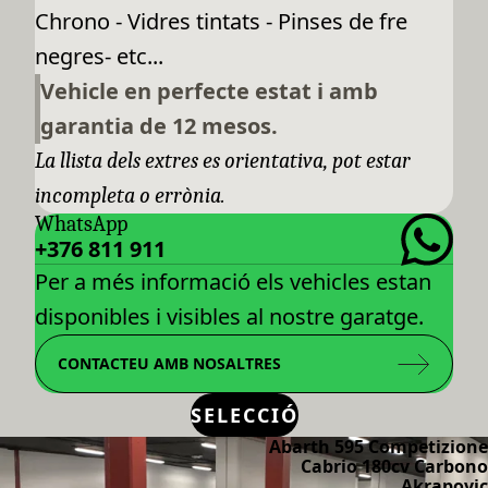
Chrono - Vidres tintats - Pinses de fre
negres- etc...
Vehicle en perfecte estat i amb
garantia de 12 mesos.
La llista dels extres es orientativa, pot estar
incompleta o errònia.
WhatsApp
+376 811 911
Per a més informació els vehicles estan
disponibles i visibles al nostre garatge.
CONTACTEU AMB NOSALTRES
SELECCIÓ
Abarth 595 Competizione
Cabrio 180cv Carbono
Akrapovic