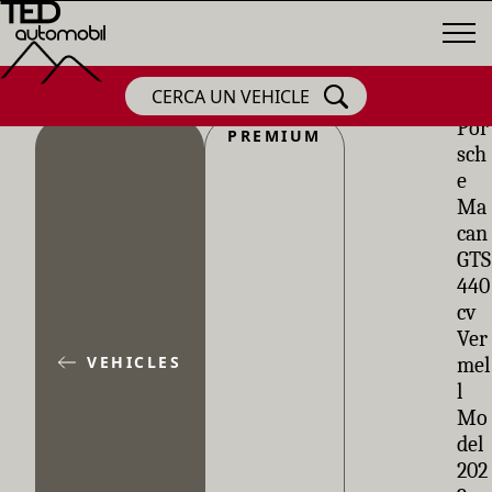
CERCA UN VEHICLE
Por
PREMIUM
sch
e
Ma
can
GTS
440
cv
Ver
VEHICLES
mel
l
Mo
del
202