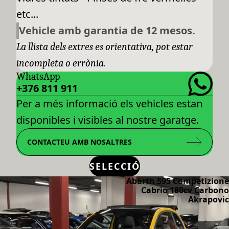
etc...
Vehicle amb garantia de 12 mesos.
La llista dels extres es orientativa, pot estar
incompleta o errònia.
WhatsApp
+376 811 911
Per a més informació els vehicles estan
disponibles i visibles al nostre garatge.
CONTACTEU AMB NOSALTRES
SELECCIÓ
Abarth 595 Competizione
Cabrio 180cv Carbono
Akrapovic