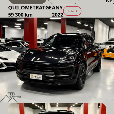
Ne
QUILOMETRATGE
ANY
VENUT
59 300 km
2022