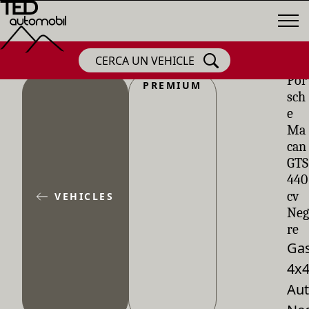
CERCA UN VEHICLE
Por
PREMIUM
sch
e
Ma
can
GTS
440
cv
VEHICLES
Neg
re
Gas
4x
Aut