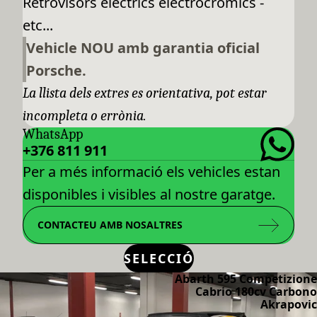
Retrovisors elèctrics electrocròmics -
etc...
Vehicle NOU amb garantia oficial
Porsche.
La llista dels extres es orientativa, pot estar
incompleta o errònia.
WhatsApp
+376 811 911
Per a més informació els vehicles estan
disponibles i visibles al nostre garatge.
CONTACTEU AMB NOSALTRES
SELECCIÓ
Abarth 595 Competizione
Cabrio 180cv Carbono
Akrapovic