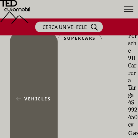
CERCA UN VEHICLE
Por
SUPERCARS
sch
e
911
Car
rer
a
Tar
ga
VEHICLES
4S
992
450
cv
Gas