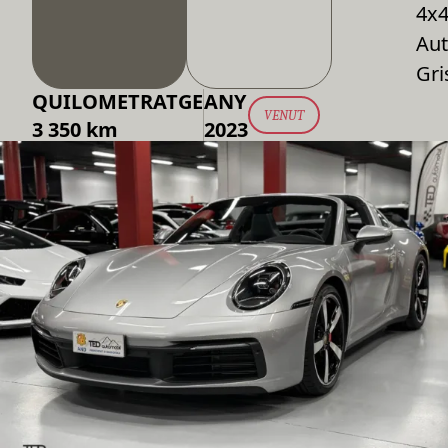
4x
Aut
Gri
QUILOMETRATGE
ANY
VENUT
3 350 km
2023