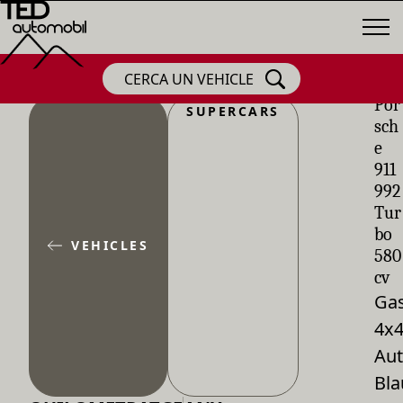
CERCA UN VEHICLE
Por
SUPERCARS
sch
e
911
992
Tur
bo
VEHICLES
580
cv
Gas
4x
Aut
Bla