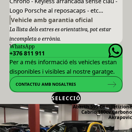
Chrono - Keyless arrancada sense clau -
Logo Porsche al reposacaps - etc...
Vehicle amb garantia oficial
La llista dels extres es orientativa, pot estar
incompleta o errònia.
WhatsApp
+376 811 911
Per a més informació els vehicles estan
disponibles i visibles al nostre garatge.
CONTACTEU AMB NOSALTRES
SELECCIÓ
Abarth 595 Competizione
Cabrio 180cv Carbono
Akrapovic