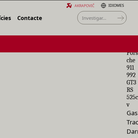
IDIOMES
AKRAPOVIČ
cies
Contacte
Pors
che
911
992
GT3
RS
525c
v
Gas
Tra
Dar