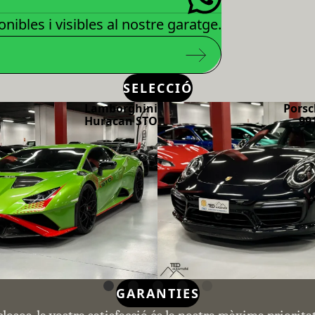
nibles i visibles al nostre garatge.
SELECCIÓ
Lamborghini
Porsc
Huracan STO
99
GARANTIES