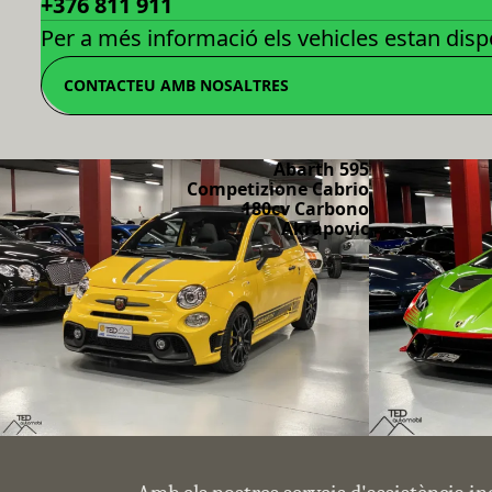
+376 811 911
Per a més informació els vehicles estan dispo
CONTACTEU AMB NOSALTRES
Abarth 595
Competizione Cabrio
180cv Carbono
Akrapovic