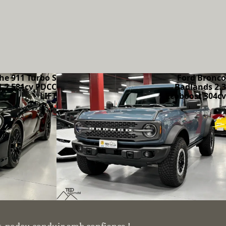
he 911 Turbo S
Ford Bronco
1.2 581cv PDCC
Badlands 2.3
LIFT
Ecoboost 304cv