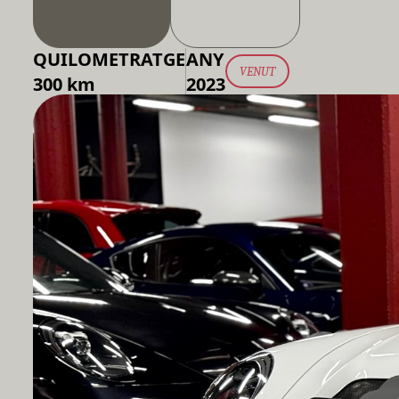
QUILOMETRATGE
ANY
VENUT
300 km
2023