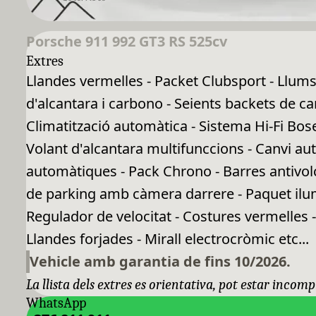
Porsche 911 992 GT3 RS 525cv
Extres
Llandes vermelles - Packet Clubsport - Llums
d'alcantara i carbono - Seients backets de car
Climatització automàtica - Sistema Hi-Fi Bos
Volant d'alcantara multifunccions - Canvi au
automàtiques - Pack Chrono - Barres antivol
de parking amb càmera darrere - Paquet ilum
Regulador de velocitat - Costures vermelles - 
Llandes forjades - Mirall electrocròmic etc...
Vehicle amb garantia de fins 10/2026.
La llista dels extres es orientativa, pot estar incomp
WhatsApp