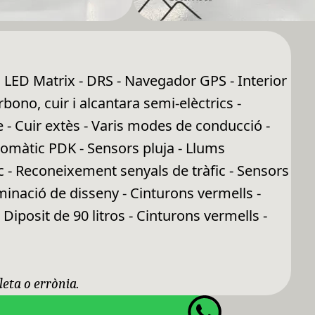
 LED Matrix - DRS - Navegador GPS - Interior
bono, cuir i alcantara semi-elèctrics -
e - Cuir extès - Varis modes de conducció -
tomàtic PDK - Sensors pluja - Llums
c - Reconeixement senyals de tràfic - Sensors
inació de disseny - Cinturons vermells -
Diposit de 90 litros - Cinturons vermells -
leta o errònia.