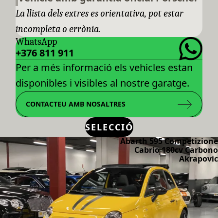
La llista dels extres es orientativa, pot estar
incompleta o errònia.
WhatsApp
+376 811 911
Per a més informació els vehicles estan
disponibles i visibles al nostre garatge.
CONTACTEU AMB NOSALTRES
SELECCIÓ
Abarth 595 Competizione
Cabrio 180cv Carbono
Akrapovic