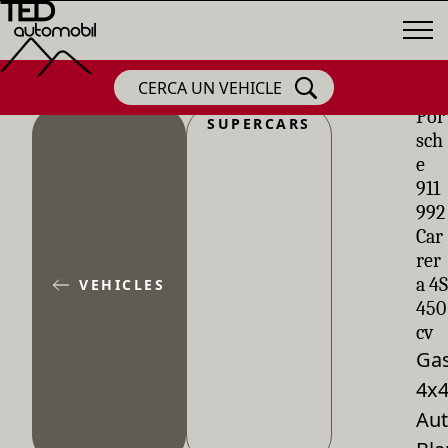
CERCA UN VEHICLE
Por
SUPERCARS
sch
e
911
992
Car
rer
a 4S
VEHICLES
450
cv
Gas
4x
Aut