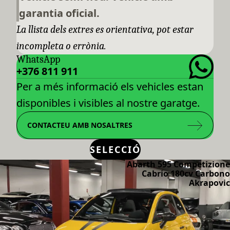
garantia oficial.
La llista dels extres es orientativa, pot estar
incompleta o errònia.
WhatsApp
+376 811 911
Per a més informació els vehicles estan
disponibles i visibles al nostre garatge.
CONTACTEU AMB NOSALTRES
SELECCIÓ
Abarth 595 Competizione
Cabrio 180cv Carbono
Akrapovic