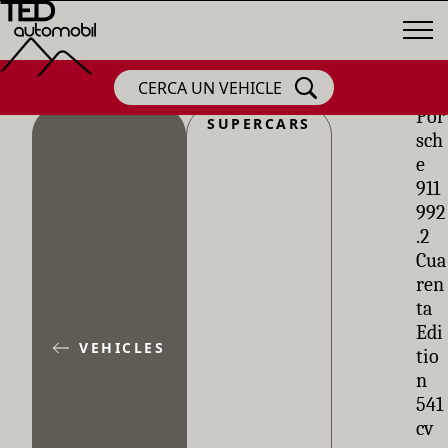
CERCA UN VEHICLE
Por
SUPERCARS
sch
e
911
992
.2
Cua
ren
ta
Edi
VEHICLES
tio
n
541
cv