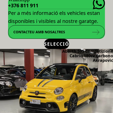
+376 811 911
Per a més informació els vehicles estan
disponibles i visibles al nostre garatge.
CONTACTEU AMB NOSALTRES
SELECCIÓ
Abarth 595 Competizione
Cabrio 180cv Carbono
Akrapovic