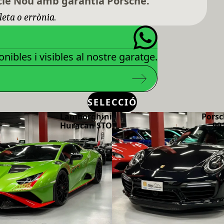
le Nou amb garantia Porsche.
leta o errònia.
nibles i visibles al nostre garatge.
SELECCIÓ
Lamborghini
Porsc
Huracan STO
99