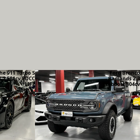
he 911 Turbo S
Ford Bronco
1.2 581cv PDCC
Badlands 2.3
LIFT
Ecoboost 304cv