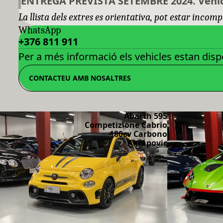
ENTREGA PREVISTA SETEMBRE 2024. Vehic
La llista dels extres es orientativa, pot estar incomp
WhatsApp
+376 811 911
Per a més informació els vehicles estan dispo
CONTACTEU AMB NOSALTRES
Abarth 595
Competizione Cabrio
180cv Carbono
Akrapovic