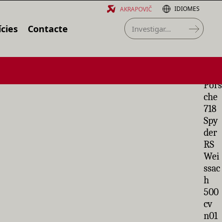
IDIOMES
AKRAPOVIČ
cies
Contacte
Pors
che
718
Spy
der
RS
Wei
ssac
h
500
cv
n01