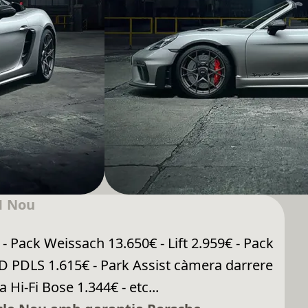
1 Nou
 - Pack Weissach 13.650€ - Lift 2.959€ - Pack
LED PDLS 1.615€ - Park Assist càmera darrere
 Hi-Fi Bose 1.344€ - etc...