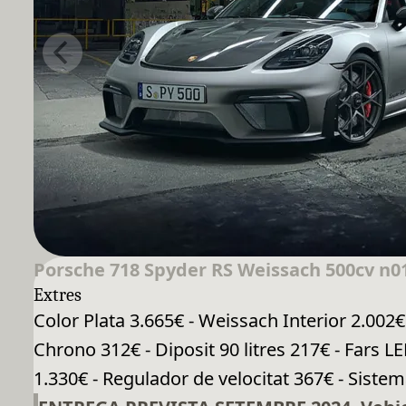
Porsche 718 Spyder RS Weissach 500cv n0
Extres
Color Plata 3.665€ - Weissach Interior 2.002€
Chrono 312€ - Diposit 90 litres 217€ - Fars 
1.330€ - Regulador de velocitat 367€ - Sistema