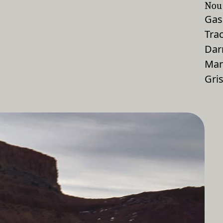
Nou
Gas
Tra
Dar
Man
Gri