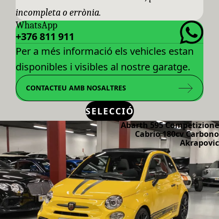
incompleta o errònia.
WhatsApp
+376 811 911
Per a més informació els vehicles estan
disponibles i visibles al nostre garatge.
CONTACTEU AMB NOSALTRES
SELECCIÓ
Abarth 595 Competizione
Cabrio 180cv Carbono
Akrapovic