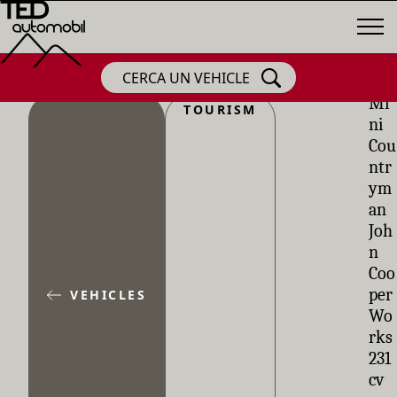
CERCA UN VEHICLE
Mi
TOURISM
ni
Cou
ntr
ym
an
Joh
n
Coo
per
VEHICLES
Wo
rks
231
cv