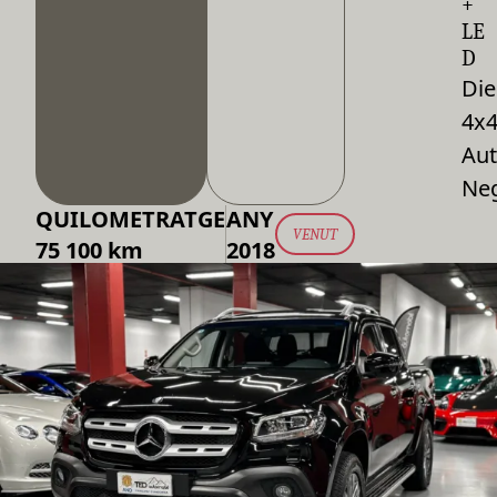
+
LE
D
Die
4x
Aut
Ne
QUILOMETRATGE
ANY
VENUT
75 100 km
2018