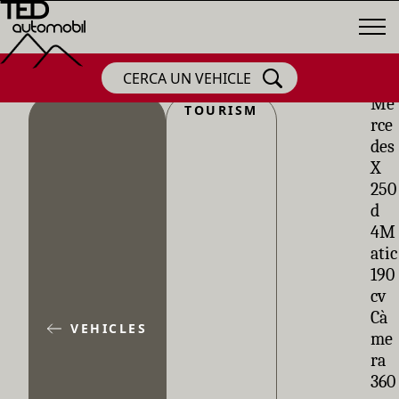
CERCA UN VEHICLE
Me
TOURISM
rce
des
X
250
d
4M
atic
190
cv
Cà
VEHICLES
me
ra
360