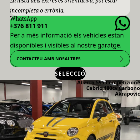
La llista dels extres es orientativa, pot estar
incompleta o errònia.
WhatsApp
+376 811 911
Per a més informació els vehicles estan
disponibles i visibles al nostre garatge.
CONTACTEU AMB NOSALTRES
SELECCIÓ
Abarth 595 Competizione
Cabrio 180cv Carbono
Akrapovic