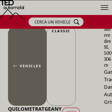
CERCA UN VEHICLE
Me
CLASSIC
rce
des
SL
500
306
cv
VEHICLES
Gas
Tra
Dar
Aut
Gri
QUILOMETRATGE
ANY