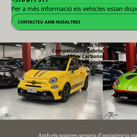
Per a més informació els vehicles estan dispo
CONTACTEU AMB NOSALTRES
Abarth 595
Competizione Cabrio
180cv Carbono
Akrapovic
Amb els nostres serveis d'assistència in