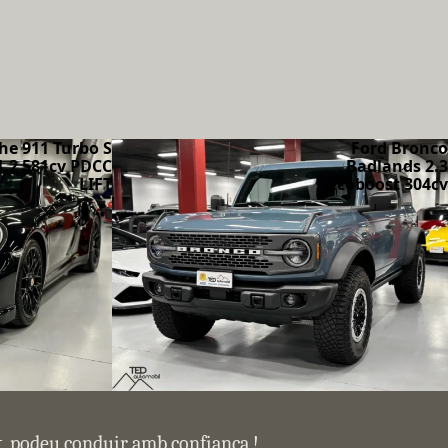
he 911 Turbo S
Ford Bronco
1.2 581cv PDCC
Badlands 2.3
LIFT
Ecoboost 304cv
at, podeu conduir amb confiança !