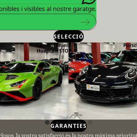
nibles i visibles al nostre garatge.
SELECCIÓ
Lamborghini
Porsc
Huracan STO
99
GARANTIES
closos, la vostra satisfacció és la nostra màxima priorit