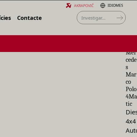
IDIOMES
AKRAPOVIČ
cies
Contacte
Mer
cede
s
Mar
co
Polo
4Ma
tic
Die
4x4
Aut