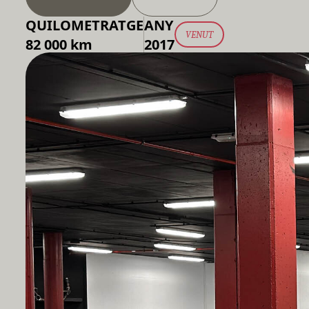
QUILOMETRATGE
ANY
VENUT
82 000 km
2017