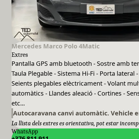
Mercedes Marco Polo 4Matic
Extres
Pantalla GPS amb bluetooth - Sostre amb ten
Taula Plegable - Sistema Hi-Fi - Porta lateral 
Seients plegables elèctricament - Volant mult
automàtics - Llandes aleació - Cortines - Sen
etc...
Autocaravana canvi automàtic. Vehicle e
La llista dels extres es orientativa, pot estar incomp
WhatsApp
+376 811 911