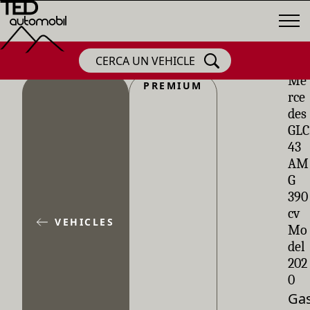
CERCA UN VEHICLE
Me
PREMIUM
rce
des
GLC
43
AM
G
390
cv
VEHICLES
Mo
del
202
0
Gas