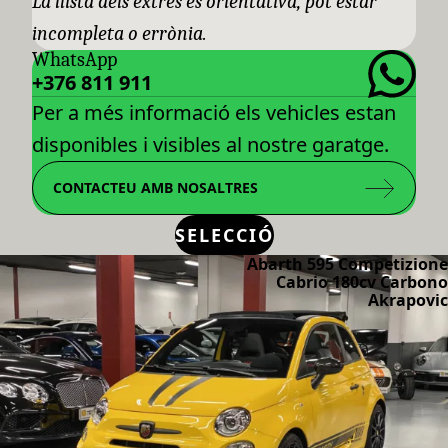
La llista dels extres es orientativa, pot estar
incompleta o errònia.
WhatsApp
+376 811 911
Per a més informació els vehicles estan
disponibles i visibles al nostre garatge.
CONTACTEU AMB NOSALTRES
SELECCIÓ
Abarth 595 Competizione
Cabrio 180cv Carbono
Akrapovic