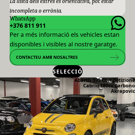
La llista dels extres es orientativa, pot estar
incompleta o errònia.
WhatsApp
+376 811 911
Per a més informació els vehicles estan
disponibles i visibles al nostre garatge.
CONTACTEU AMB NOSALTRES
SELECCIÓ
Abarth 595 Competizione
Cabrio 180cv Carbono
Akrapovic