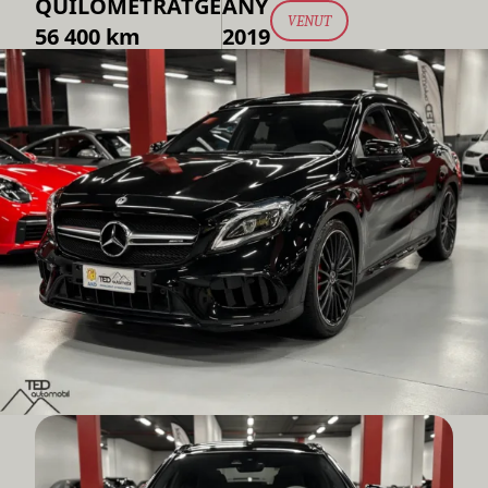
QUILOMETRATGE
ANY
VENUT
56 400 km
2019