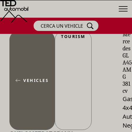
CERCA UN VEHICLE
Me
TOURISM
rce
des
GL
A45
AM
G
VEHICLES
381
cv
Gas
4x
Aut
Ne