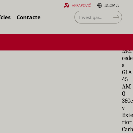
IDIOMES
AKRAPOVIČ
cies
Contacte
Mer
cede
s
GLA
45
AM
G
360c
v
Exte
rior
Carb