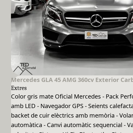
Mercedes GLA 45 AMG 360cv Exterior Car
Extres
Color gris mate Oficial Mercedes - Pack Perf
amb LED - Navegador GPS - Seients calefacta
backet de cuir elèctrics amb memòria - Vola
automàtica - Canvi automàtic sequencial - V