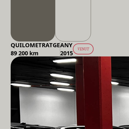
QUILOMETRATGE
ANY
VENUT
89 200 km
2015