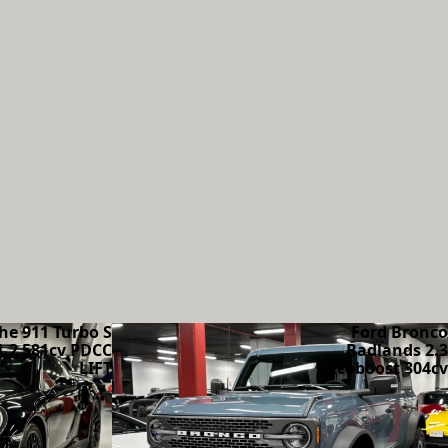
he 911 Turbo S
Ford Bronco
1.2 581cv PDCC
Badlands 2.3
LIFT
Ecoboost 304cv