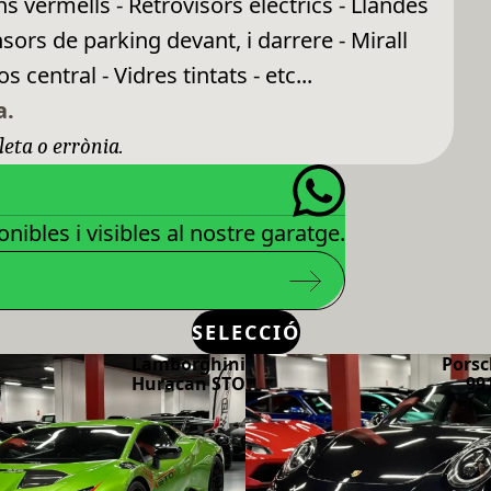
ns vermells - Retrovisors elèctrics - Llandes
sors de parking devant, i darrere - Mirall
 central - Vidres tintats - etc...
a.
leta o errònia.
nibles i visibles al nostre garatge.
SELECCIÓ
Lamborghini
Porsc
Huracan STO
99