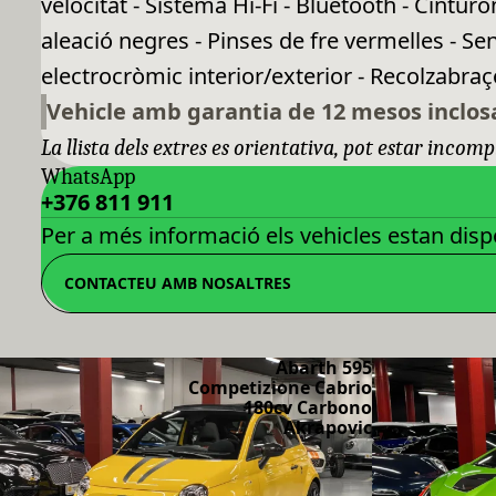
velocitat - Sistema Hi-Fi - Bluetooth - Cinturo
aleació negres - Pinses de fre vermelles - Sen
electrocròmic interior/exterior - Recolzabraços
Vehicle amb garantia de 12 mesos inclos
La llista dels extres es orientativa, pot estar incomp
WhatsApp
+376 811 911
Per a més informació els vehicles estan dispo
CONTACTEU AMB NOSALTRES
Abarth 595
Competizione Cabrio
180cv Carbono
Akrapovic