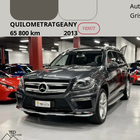
Aut
Gri
QUILOMETRATGE
ANY
VENUT
65 800 km
2013