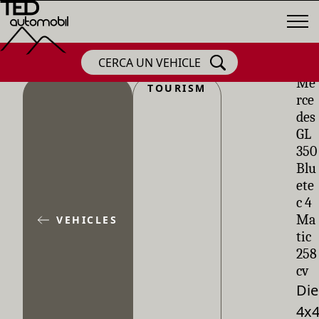
CERCA UN VEHICLE
Me
TOURISM
rce
des
GL
350
Blu
ete
c 4
Ma
VEHICLES
tic
258
cv
Die
4x