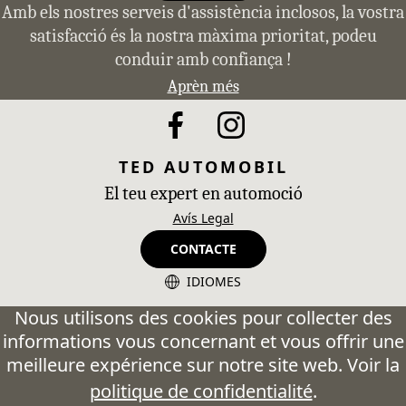
Amb els nostres serveis d'assistència inclosos, la vostra
satisfacció és la nostra màxima prioritat, podeu
conduir amb confiança !
Aprèn més
TED AUTOMOBIL
El teu expert en automoció
Avís Legal
CONTACTE
IDIOMES
CA - Catalán
Nous utilisons des cookies pour collecter des
informations vous concernant et vous offrir une
ES - Español
meilleure expérience sur notre site web. Voir la
FR - Français
politique de confidentialité
.