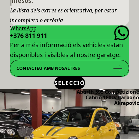
mesos.
La llista dels extres es orientativa, pot estar
incompleta o errònia.
WhatsApp
+376 811 911
Per a més informació els vehicles estan
disponibles i visibles al nostre garatge.
CONTACTEU AMB NOSALTRES
SELECCIÓ
Abarth 595 Competizione
Cabrio 180cv Carbono
Akrapovic