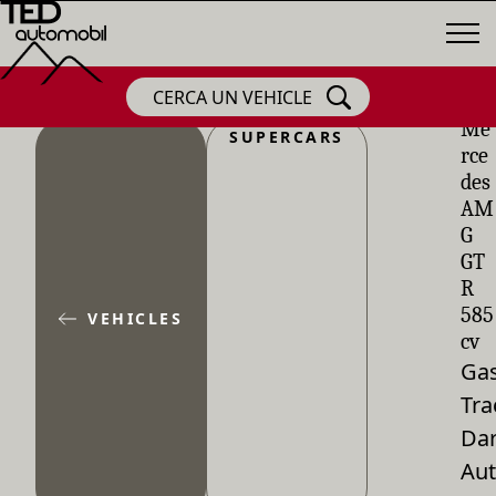
CERCA UN VEHICLE
Me
SUPERCARS
rce
des
AM
G
GT
R
585
VEHICLES
cv
Gas
Tra
Dar
Aut