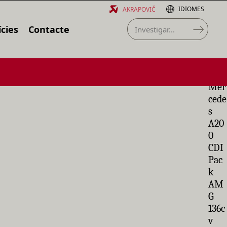
IDIOMES
AKRAPOVIČ
cies
Contacte
Mer
cede
s
A20
0
CDI
Pac
k
AM
G
136c
v