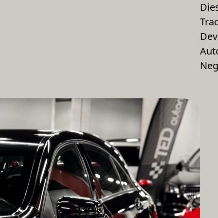
Die
Tra
Dev
Aut
Neg