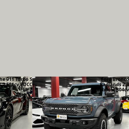
he 911 Turbo S
Ford Bronco
1.2 581cv PDCC
Badlands 2.3
LIFT
Ecoboost 304cv