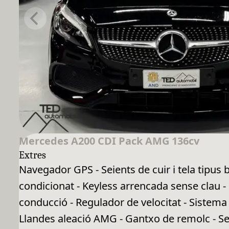
Mercedes A200 CDI Pack AMG 136cv
Extres
Navegador GPS - Seients de cuir i tela tipus 
condicionat - Keyless arrencada sense clau 
conducció - Regulador de velocitat - Sistema H
Llandes aleació AMG - Gantxo de remolc - Se