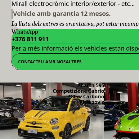
Mirall electrocròmic interior/exterior - etc...
Vehicle amb garantia 12 mesos.
La llista dels extres es orientativa, pot estar incomp
WhatsApp
+376 811 911
Per a més informació els vehicles estan dispo
CONTACTEU AMB NOSALTRES
Abarth 595
Competizione Cabrio
180cv Carbono
Akrapovic