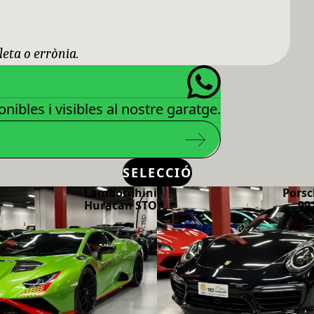
leta o errònia.
nibles i visibles al nostre garatge.
SELECCIÓ
Lamborghini
Porsc
Huracan STO
99