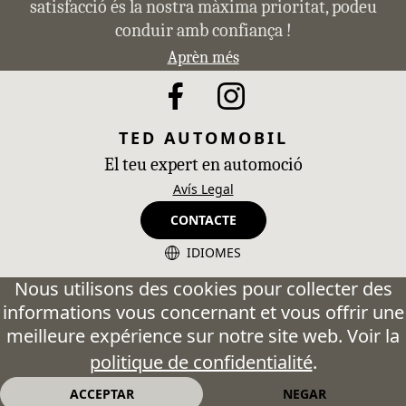
satisfacció és la nostra màxima prioritat, podeu
conduir amb confiança !
Aprèn més
TED AUTOMOBIL
El teu expert en automoció
Avís Legal
CONTACTE
IDIOMES
CA - Catalán
Nous utilisons des cookies pour collecter des
informations vous concernant et vous offrir une
ES - Español
meilleure expérience sur notre site web. Voir la
FR - Français
politique de confidentialité
.
EN - English
ACCEPTAR
NEGAR