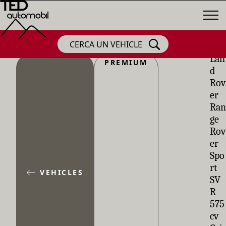
CERCA UN VEHICLE
Lan
PREMIUM
d
Rov
er
Ran
ge
Rov
er
Spo
rt
VEHICLES
SV
R
575
cv