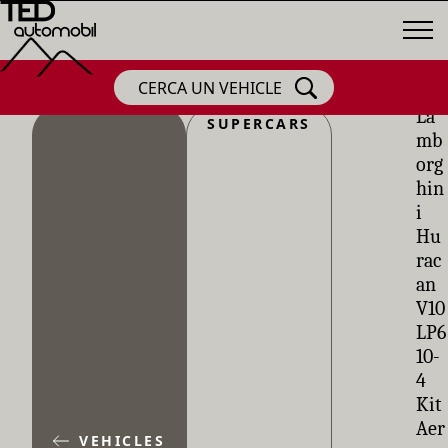
CERCA UN VEHICLE
La
SUPERCARS
mb
org
hin
i
Hu
rac
an
V10
LP6
10-
4
Kit
Aer
VEHICLES