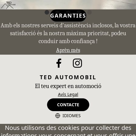
GARANTIES
Amb els nostres serveis d'assistència inclosos, la vostra
satisfacció és la nostra màxima prioritat, podeu
conduir amb confiança !
Aprèn més
TED AUTOMOBIL
El teu expert en automoció
Avís Legal
CONTACTE
IDIOMES
CA - Catalán
Nous utilisons des cookies pour collecter des
informations vous concernant et vous offrir une