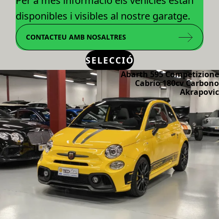
Per a més informació els vehicles estan
disponibles i visibles al nostre garatge.
CONTACTEU AMB NOSALTRES
SELECCIÓ
Abarth 595 Competizione
Cabrio 180cv Carbono
Akrapovic