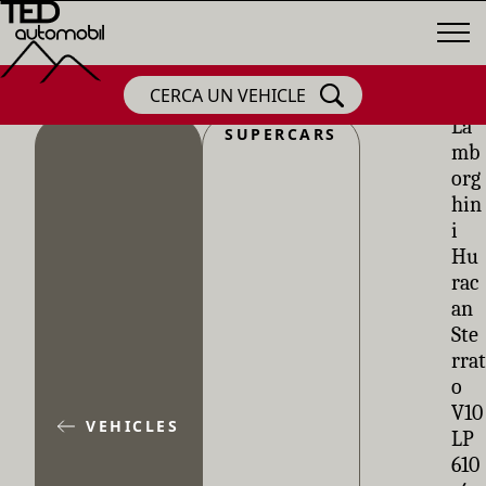
CERCA UN VEHICLE
La
SUPERCARS
mb
org
hin
i
Hu
rac
an
Ste
rrat
o
V10
VEHICLES
LP
610