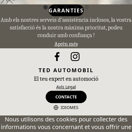
GARANTIES
Amb els nostres serveis d'assistència inclosos, la vostra
satisfacció és la nostra màxima prioritat, podeu
conduir amb confiança !
Aprèn més
TED AUTOMOBIL
El teu expert en automoció
Avís Legal
CONTACTE
IDIOMES
CA - Catalán
Nous utilisons des cookies pour collecter des
informations vous concernant et vous offrir une
ES - Español