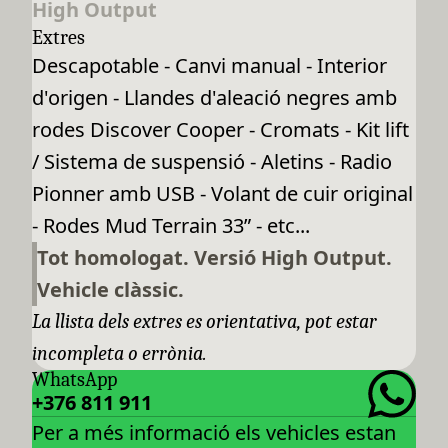
High Output
Extres
Descapotable - Canvi manual - Interior
d'origen - Llandes d'aleació negres amb
rodes Discover Cooper - Cromats - Kit lift
/ Sistema de suspensió - Aletins - Radio
Pionner amb USB - Volant de cuir original
- Rodes Mud Terrain 33” - etc...
Tot homologat. Versió High Output.
Vehicle clàssic.
La llista dels extres es orientativa, pot estar
incompleta o errònia.
WhatsApp
+376 811 911
Per a més informació els vehicles estan