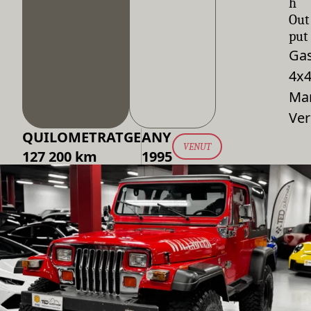
h
Out
put
Gas
4x
Ma
Ver
QUILOMETRATGE
ANY
VENUT
127 200 km
1995