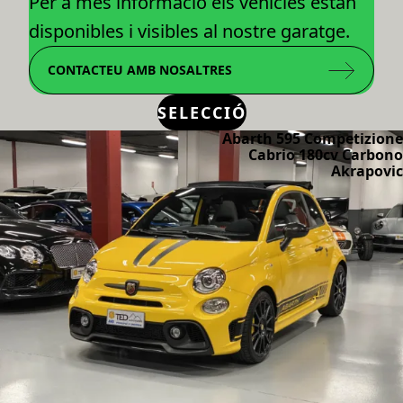
Per a més informació els vehicles estan
disponibles i visibles al nostre garatge.
CONTACTEU AMB NOSALTRES
SELECCIÓ
Abarth 595 Competizione
Cabrio 180cv Carbono
Akrapovic