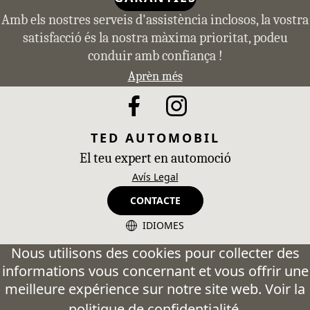
Amb els nostres serveis d'assistència inclosos, la vostra
satisfacció és la nostra màxima prioritat, podeu
conduir amb confiança !
Aprèn més
TED AUTOMOBIL
El teu expert en automoció
Avís Legal
CONTACTE
IDIOMES
CA - Catalán
Nous utilisons des cookies pour collecter des
informations vous concernant et vous offrir une
ES - Español
meilleure expérience sur notre site web. Voir la
FR - Français
politique de confidentialité
.