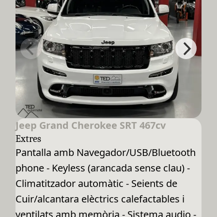
Jeep Grand Cherokee SRT 467cv
Extres
Pantalla amb Navegador/USB/Bluetooth
phone - Keyless (arancada sense clau) -
Climatitzador automàtic - Seients de
Cuir/alcantara elèctrics calefactables i
ventilats amb memòria - Sistema audio -