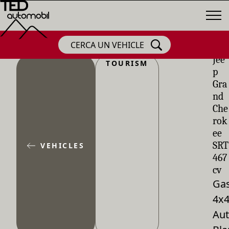
CERCA UN VEHICLE
Jee
TOURISM
p
Gra
nd
Che
rok
ee
SRT
VEHICLES
467
cv
Gas
4x
Aut