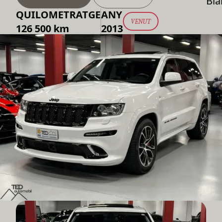
Bla
QUILOMETRATGE
ANY
VENUT
126 500 km
2013