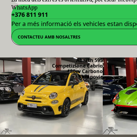
WhatsApp
+376 811 911
Per a més informació els vehicles estan dispo
CONTACTEU AMB NOSALTRES
Abarth 595
Competizione Cabrio
180cv Carbono
Akrapovic