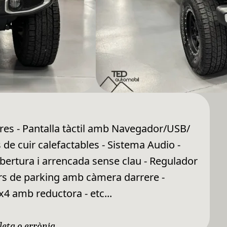
es - Pantalla tàctil amb Navegador/USB/
 de cuir calefactables - Sistema Audio -
obertura i arrencada sense clau - Regulador
sors de parking amb càmera darrere -
x4 amb reductora - etc...
leta o errònia.