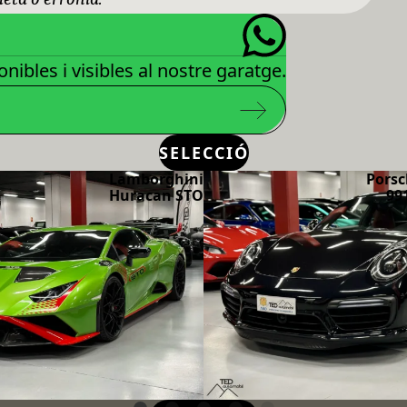
nibles i visibles al nostre garatge.
SELECCIÓ
Lamborghini
Porsc
Huracan STO
99