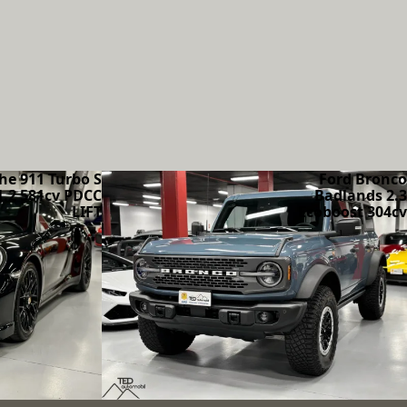
he 911 Turbo S
Ford Bronco
1.2 581cv PDCC
Badlands 2.3
LIFT
Ecoboost 304cv