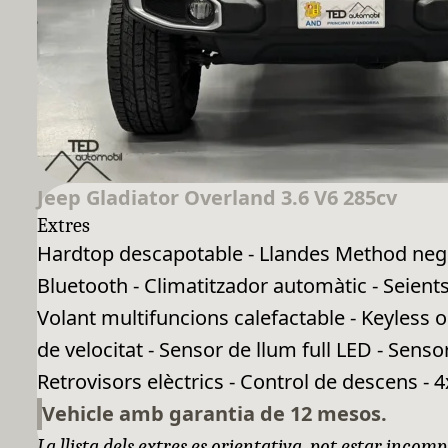
Jeep Gladiator Overland 3.6 V6 285cv
Extres
Hardtop descapotable - Llandes Method negr
Bluetooth - Climatitzador automàtic - Seients
Volant multifuncions calefactable - Keyless 
de velocitat - Sensor de llum full LED - Sen
Retrovisors elèctrics - Control de descens - 4
Vehicle amb garantia de 12 mesos.
La llista dels extres es orientativa, pot estar incomp