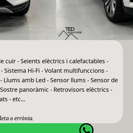
uir - Seients elèctrics i calefactables -
- Sistema Hi-Fi - Volant multifunccions -
c - Llums amb Led - Sensor llums - Sensor de
ostre panoràmic - Retrovisors elèctrics -
ts - etc...
leta o errònia.