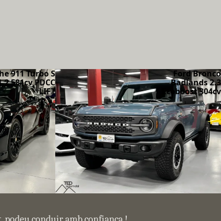
he 911 Turbo S
Ford Bronco
1.2 581cv PDCC
Badlands 2.3
LIFT
Ecoboost 304cv
at, podeu conduir amb confiança !