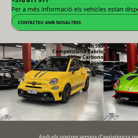
Per a més informació els vehicles estan dispo
CONTACTEU AMB NOSALTRES
Abarth 595
Competizione Cabrio
180cv Carbono
Akrapovic
Amb els nostres serveis d'assistència in