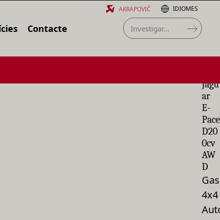
IDIOMES
AKRAPOVIČ
cies
Contacte
Jagu
ar
E-
Pace
D20
0cv
AW
D
Gas
4x4
Aut