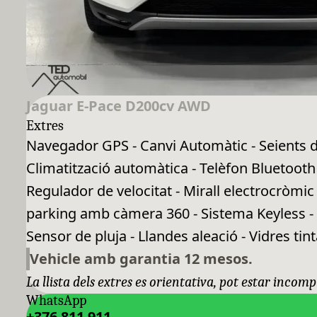
Jaguar E-Pace D200cv AWD
Extres
Navegador GPS - Canvi Automàtic - Seients de c
Climatització automàtica - Telèfon Bluetooth 
Regulador de velocitat - Mirall electrocròmi
parking amb càmera 360 - Sistema Keyless - S
Sensor de pluja - Llandes aleació - Vidres tinta
Vehicle amb garantia 12 mesos.
La llista dels extres es orientativa, pot estar incomp
WhatsApp
+376 811 911