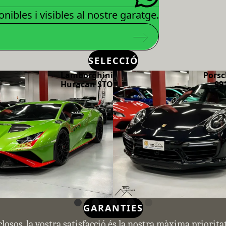
nibles i visibles al nostre garatge.
SELECCIÓ
Lamborghini
Porsc
Huracan STO
99
GARANTIES
closos, la vostra satisfacció és la nostra màxima priorit