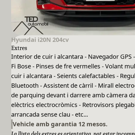
Hyundai i20N 204cv
Extres
Interior de cuir i alcantara - Navegador GPS 
Fi Bose - Pinses de fre vermelles - Volant mul
cuir i alcantara - Seients calefactables - Reg
Bluetooth - Assistent de càrril - Mirall elect
de parquing devant i darrere amb càmera darr
elèctrics electrocròmics - Retrovisors plegab
arrancada sense clau - etc...
Vehicle amb garantia 12 mesos.
La llista dels extres es orientativa, pot estar incomp