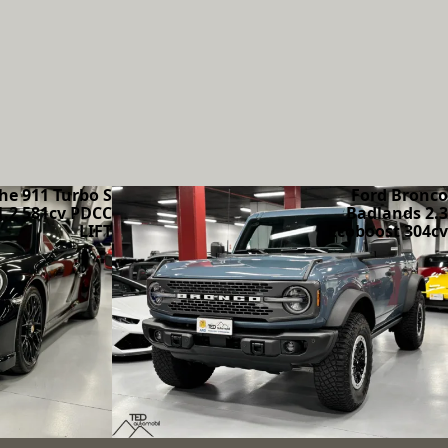
he 911 Turbo S
Ford Bronco
1.2 581cv PDCC
Badlands 2.3
LIFT
Ecoboost 304cv