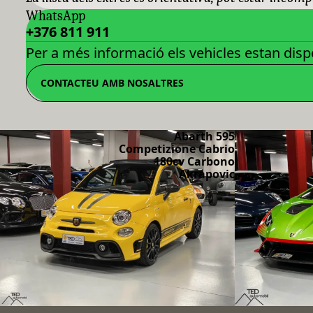
WhatsApp
+376 811 911
Per a més informació els vehicles estan dispo
CONTACTEU AMB NOSALTRES
Abarth 595
Competizione Cabrio
180cv Carbono
Akrapovic