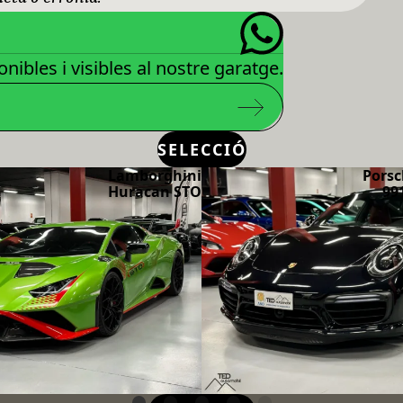
nibles i visibles al nostre garatge.
SELECCIÓ
Lamborghini
Porsc
Huracan STO
99