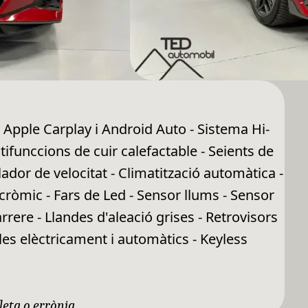
- Apple Carplay i Android Auto - Sistema Hi-
tifunccions de cuir calefactable - Seients de
ulador de velocitat - Climatització automàtica -
rocròmic - Fars de Led - Sensor llums - Sensor
ere - Llandes d'aleació grises - Retrovisors
les elèctricament i automàtics - Keyless
leta o errònia.