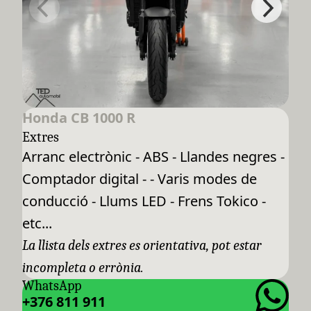
Honda CB 1000 R
Extres
Arranc electrònic - ABS - Llandes negres -
Comptador digital - - Varis modes de
conducció - Llums LED - Frens Tokico -
etc...
La llista dels extres es orientativa, pot estar
incompleta o errònia.
WhatsApp
+376 811 911