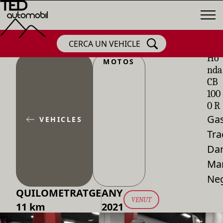
CERCA UN VEHICLE
Ho
MOTOS
nda
CB
100
0 R
Gas
VEHICLES
Tra
Dar
Ma
Ne
QUILOMETRATGE
ANY
VENUT
11 km
2021