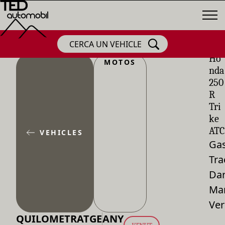
CERCA UN VEHICLE
Ho
MOTOS
nda
250
R
Tri
ke
ATC
VEHICLES
Gas
Tra
Dar
Ma
Ver
QUILOMETRATGE
ANY