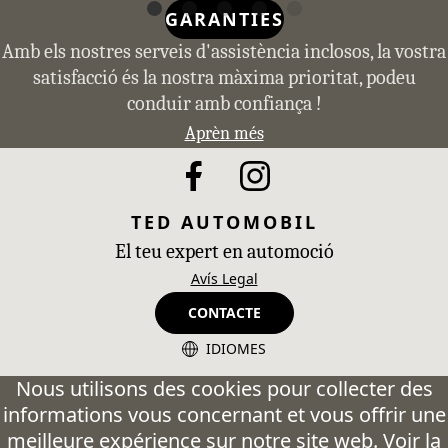
GARANTIES
Amb els nostres serveis d'assistència inclosos, la vostra
satisfacció és la nostra màxima prioritat, podeu
conduir amb confiança !
Aprèn més
TED AUTOMOBIL
El teu expert en automoció
Avís Legal
CONTACTE
IDIOMES
CA - Catalán
Nous utilisons des cookies pour collecter des
informations vous concernant et vous offrir une
ES - Español
meilleure expérience sur notre site web. Voir la