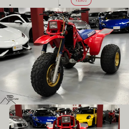
VENUT
-
-