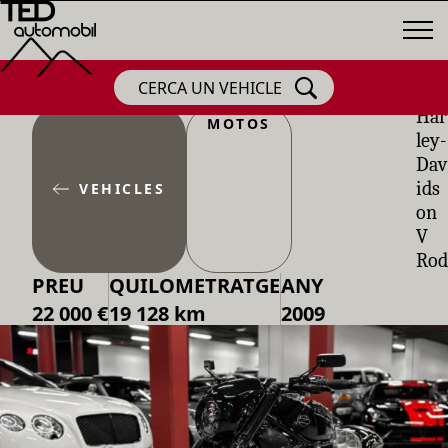
CERCA UN VEHICLE
Har
MOTOS
ley-
Dav
ids
VEHICLES
on
V
Rod
PREU
QUILOMETRATGE
ANY
22 000 €
19 128 km
2009